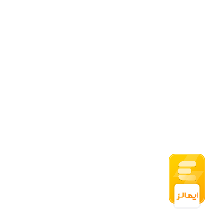
09054500876
09054500876
Sporter_shop8
info@sporter-shop.com
اعتماد شما افتخار ماست