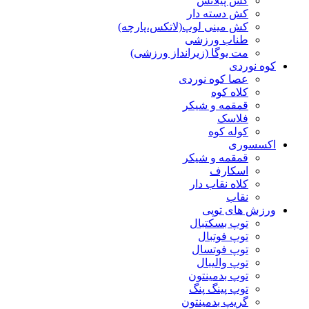
کش پیلاتس
کش دسته دار
کش مینی لوپ(لاتکس،پارچه)
طناب ورزشی
مت یوگا (زیرانداز ورزشی)
کوه نوردی
عصا کوه نوردی
کلاه کوه
قمقمه و شیکر
فلاسک
کوله کوه
اکسسوری
قمقمه و شیکر
اسکارف
کلاه نقاب دار
نقاب
ورزش های توپی
توپ بسکتبال
توپ فوتبال
توپ فوتسال
توپ والیبال
توپ بدمینتون
توپ پینگ پنگ
گریپ بدمینتون