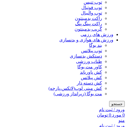
توپ تنیس
توپ فوتبال
توپ والیبال
راکت بدمینتون
راکت پینگ پنگ
گریپ بدمینتون
ورزش های رزمی
ورزش های هوازی و بدنسازی
بند یوگا
توپ پیلاتس
دستکش بدنسازی
طناب ورزشی
کاور مت یوگا
کش پاورباند
کش پیلاتس
کش دسته دار
کش مینی لوپ(لاتکس،پارچه)
مت یوگا (زیرانداز ورزشی)
جستجو
ورود / ثبت نام
0
مورد
0
تومان
منو
ورود / ثبت نام