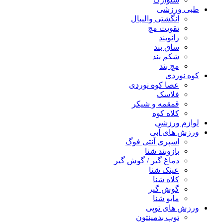
طبی ورزشی
انگشتی واليبال
تقویت مچ
زانوبند
ساق بند
شکم بند
مچ بند
کوه نوردی
عصا کوه نوردی
فلاسک
قمقمه و شیکر
کلاه کوه
لوازم ورزشی
ورزش های آبی
اسپری آنتی فوگ
بازوبند شنا
دماغ گیر / گوش گیر
عینک شنا
کلاه شنا
گوش گیر
مایو شنا
ورزش های توپی
توپ بدمینتون