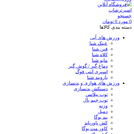
جستجو
0
مورد
0
تومان
دسته بندی کالاها
ورزش های آبی
عینک شنا
فین شنا
کلاه شنا
مایو شنا
دماغ گیر / گوش گیر
اسپری آنتی فوگ
بازوبند شنا
ورزش های هوازی و بدنسازی
دستکش بدنسازی
توپ پیلاتس
توپ جیم بال
وزنه
دمبل
بند یوگا
کش پاورباند
کاور مت یوگا