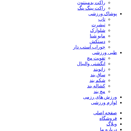
راکت بدمینتون
راکت پینگ پنگ
پوشاک ورزشی
تاپ
تیشرت
شلوارک
مایو شنا
دستکش
جوراب استپ دار
طبی ورزشی
تقویت مچ
انگشتی واليبال
زانوبند
ساق بند
شکم بند
کشاله بند
مچ بند
ورزش های رزمی
لوازم ورزشی
صفحه اصلی
فروشگاه
وبلاگ
درباره ما