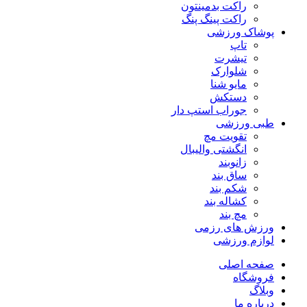
راکت بدمینتون
راکت پینگ پنگ
پوشاک ورزشی
تاپ
تیشرت
شلوارک
مایو شنا
دستکش
جوراب استپ دار
طبی ورزشی
تقویت مچ
انگشتی واليبال
زانوبند
ساق بند
شکم بند
کشاله بند
مچ بند
ورزش های رزمی
لوازم ورزشی
صفحه اصلی
فروشگاه
وبلاگ
درباره ما