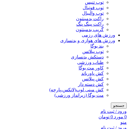
توپ تنیس
توپ فوتبال
توپ والیبال
راکت بدمینتون
راکت پینگ پنگ
گریپ بدمینتون
ورزش های رزمی
ورزش های هوازی و بدنسازی
بند یوگا
توپ پیلاتس
دستکش بدنسازی
طناب ورزشی
کاور مت یوگا
کش پاورباند
کش پیلاتس
کش دسته دار
کش مینی لوپ(لاتکس،پارچه)
مت یوگا (زیرانداز ورزشی)
جستجو
ورود / ثبت نام
0
مورد
0
تومان
منو
ورود / ثبت نام