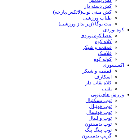
کش پیلاتس
کش دسته دار
کش مینی لوپ(لاتکس،پارچه)
طناب ورزشی
مت یوگا (زیرانداز ورزشی)
کوه نوردی
عصا کوه نوردی
کلاه کوه
قمقمه و شیکر
فلاسک
کوله کوه
اکسسوری
قمقمه و شیکر
اسکارف
کلاه نقاب دار
نقاب
ورزش های توپی
توپ بسکتبال
توپ فوتبال
توپ فوتسال
توپ والیبال
توپ بدمینتون
توپ پینگ پنگ
گریپ بدمینتون