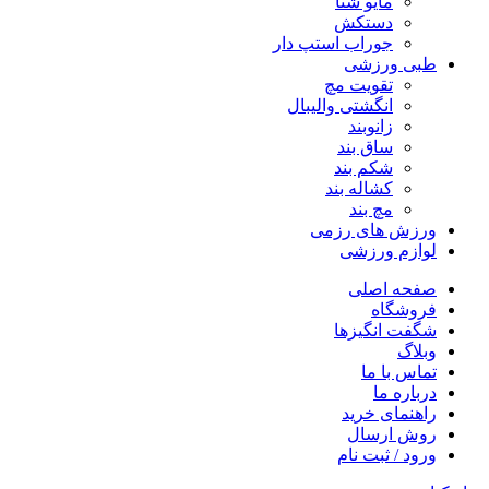
مایو شنا
دستکش
جوراب استپ دار
طبی ورزشی
تقویت مچ
انگشتی واليبال
زانوبند
ساق بند
شکم بند
کشاله بند
مچ بند
ورزش های رزمی
لوازم ورزشی
صفحه اصلی
فروشگاه
شگفت انگیزها
وبلاگ
تماس با ما
درباره ما
راهنمای خرید
روش ارسال
ورود / ثبت نام