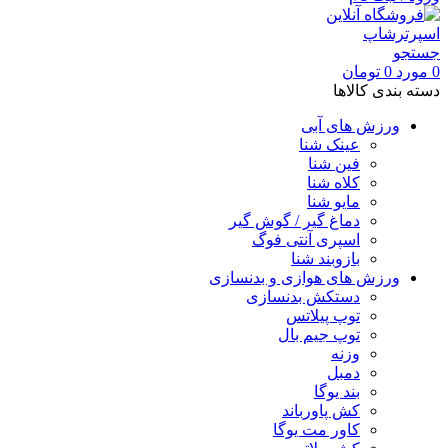
جستجو
0
مورد
0
تومان
دسته بندی کالاها
ورزش های آبی
عینک شنا
فین شنا
کلاه شنا
مایو شنا
دماغ گیر / گوش گیر
اسپری آنتی فوگ
بازوبند شنا
ورزش های هوازی و بدنسازی
دستکش بدنسازی
توپ پیلاتس
توپ جیم بال
وزنه
دمبل
بند یوگا
کش پاورباند
کاور مت یوگا