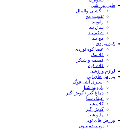
طبی ورزشی
انگشتی واليبال
تقویت مچ
زانوبند
ساق بند
شکم بند
مچ بند
کوه نوردی
عصا کوه نوردی
فلاسک
قمقمه و شیکر
کلاه کوه
لوازم ورزشی
ورزش های آبی
اسپری آنتی فوگ
بازوبند شنا
دماغ گیر / گوش گیر
عینک شنا
کلاه شنا
گوش گیر
مایو شنا
ورزش های توپی
توپ بدمینتون