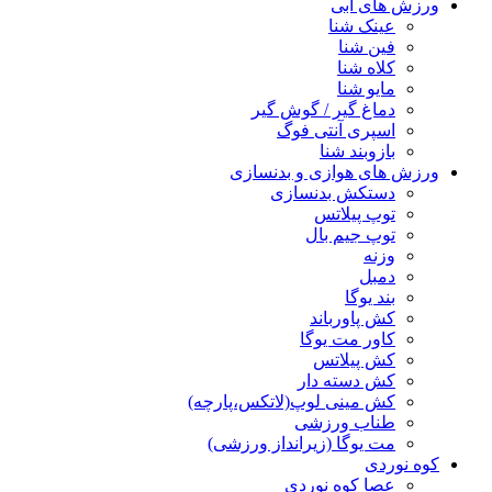
ورزش های آبی
عینک شنا
فین شنا
کلاه شنا
مایو شنا
دماغ گیر / گوش گیر
اسپری آنتی فوگ
بازوبند شنا
ورزش های هوازی و بدنسازی
دستکش بدنسازی
توپ پیلاتس
توپ جیم بال
وزنه
دمبل
بند یوگا
کش پاورباند
کاور مت یوگا
کش پیلاتس
کش دسته دار
کش مینی لوپ(لاتکس،پارچه)
طناب ورزشی
مت یوگا (زیرانداز ورزشی)
کوه نوردی
عصا کوه نوردی