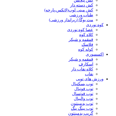
کش پیلاتس
کش دسته دار
کش مینی لوپ(لاتکس،پارچه)
طناب ورزشی
مت یوگا (زیرانداز ورزشی)
کوه نوردی
عصا کوه نوردی
کلاه کوه
قمقمه و شیکر
فلاسک
کوله کوه
اکسسوری
قمقمه و شیکر
اسکارف
کلاه نقاب دار
نقاب
ورزش های توپی
توپ بسکتبال
توپ فوتبال
توپ فوتسال
توپ والیبال
توپ بدمینتون
توپ پینگ پنگ
گریپ بدمینتون