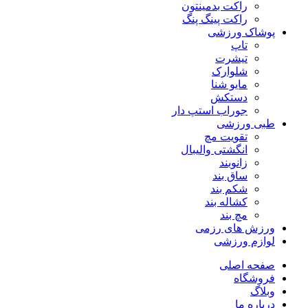
راکت بدمینتون
راکت پینگ پنگ
پوشاک ورزشی
تاپ
تیشرت
شلوارک
مایو شنا
دستکش
جوراب استپ دار
طبی ورزشی
تقویت مچ
انگشتی واليبال
زانوبند
ساق بند
شکم بند
کشاله بند
مچ بند
ورزش های رزمی
لوازم ورزشی
صفحه اصلی
فروشگاه
وبلاگ
درباره ما