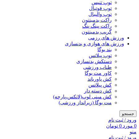
توپ تنیس
توپ فوتبال
توپ والیبال
راکت بدمینتون
راکت پینگ پنگ
گریپ بدمینتون
ورزش های رزمی
ورزش های هوازی و بدنسازی
بند یوگا
توپ پیلاتس
دستکش بدنسازی
طناب ورزشی
کاور مت یوگا
کش پاورباند
کش پیلاتس
کش دسته دار
کش مینی لوپ(لاتکس،پارچه)
مت یوگا (زیرانداز ورزشی)
جستجو
ورود / ثبت نام
0
مورد
0
تومان
منو
ورود / ثبت نام