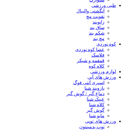
طبی ورزشی
انگشتی واليبال
تقویت مچ
زانوبند
ساق بند
شکم بند
مچ بند
کوه نوردی
عصا کوه نوردی
فلاسک
قمقمه و شیکر
کلاه کوه
لوازم ورزشی
ورزش های آبی
اسپری آنتی فوگ
بازوبند شنا
دماغ گیر / گوش گیر
عینک شنا
کلاه شنا
گوش گیر
مایو شنا
ورزش های توپی
توپ بدمینتون