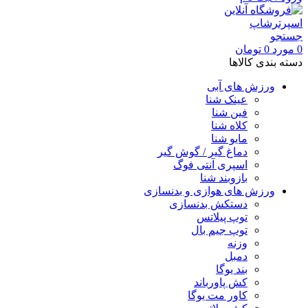
جستجو
0
مورد
0
تومان
دسته بندی کالاها
ورزش های آبی
عینک شنا
فین شنا
کلاه شنا
مایو شنا
دماغ گیر / گوش گیر
اسپری آنتی فوگ
بازوبند شنا
ورزش های هوازی و بدنسازی
دستکش بدنسازی
توپ پیلاتس
توپ جیم بال
وزنه
دمبل
بند یوگا
کش پاورباند
کاور مت یوگا