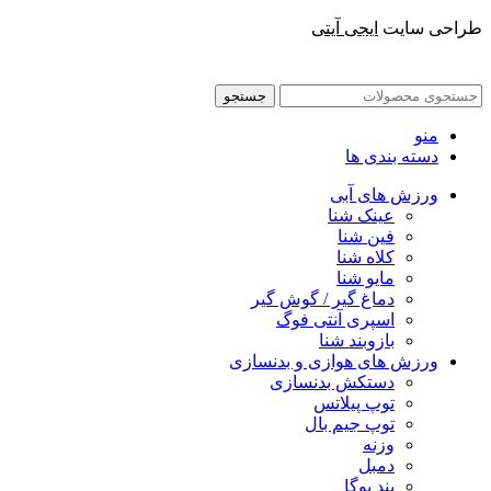
طراحی سایت
ایجی آیتی
جستجو
منو
دسته بندی ها
ورزش های آبی
عینک شنا
فین شنا
کلاه شنا
مایو شنا
دماغ گیر / گوش گیر
اسپری آنتی فوگ
بازوبند شنا
ورزش های هوازی و بدنسازی
دستکش بدنسازی
توپ پیلاتس
توپ جیم بال
وزنه
دمبل
بند یوگا