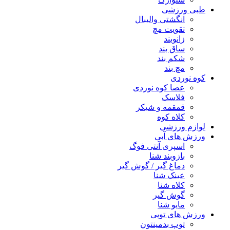
طبی ورزشی
انگشتی واليبال
تقویت مچ
زانوبند
ساق بند
شکم بند
مچ بند
کوه نوردی
عصا کوه نوردی
فلاسک
قمقمه و شیکر
کلاه کوه
لوازم ورزشی
ورزش های آبی
اسپری آنتی فوگ
بازوبند شنا
دماغ گیر / گوش گیر
عینک شنا
کلاه شنا
گوش گیر
مایو شنا
ورزش های توپی
توپ بدمینتون