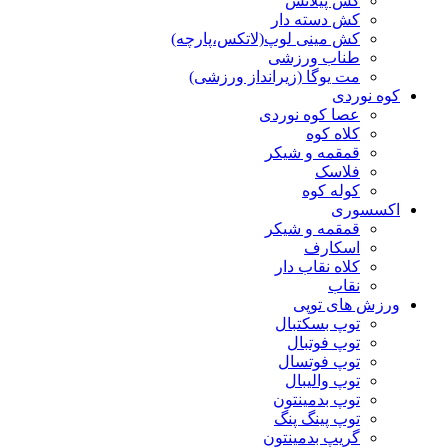
کش پیلاتس
کش دسته دار
کش مینی لوپ(لاتکس،پارچه)
طناب ورزشی
مت یوگا (زیرانداز ورزشی)
کوه نوردی
عصا کوه نوردی
کلاه کوه
قمقمه و شیکر
فلاسک
کوله کوه
اکسسوری
قمقمه و شیکر
اسکارف
کلاه نقاب دار
نقاب
ورزش های توپی
توپ بسکتبال
توپ فوتبال
توپ فوتسال
توپ والیبال
توپ بدمینتون
توپ پینگ پنگ
گریپ بدمینتون