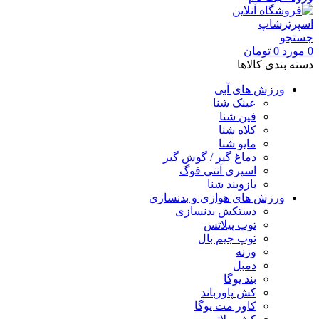
جستجو
0
مورد
0
تومان
دسته بندی کالاها
ورزش های آبی
عینک شنا
فین شنا
کلاه شنا
مایو شنا
دماغ گیر / گوش گیر
اسپری آنتی فوگ
بازوبند شنا
ورزش های هوازی و بدنسازی
دستکش بدنسازی
توپ پیلاتس
توپ جیم بال
وزنه
دمبل
بند یوگا
کش پاورباند
کاور مت یوگا