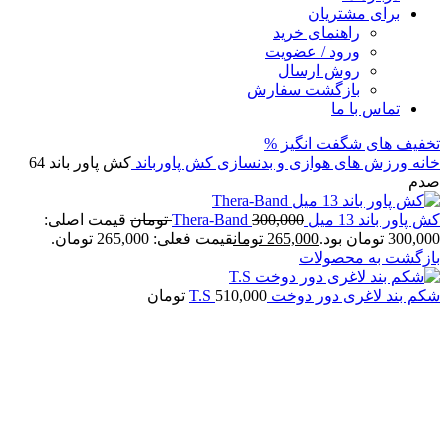
برای مشتریان
راهنمای خرید
ورود / عضویت
روش ارسال
بازگشت سفارش
تماس با ما
تخفیف های شگفت انگیز %
خانه
ورزش های هوازی و بدنسازی
کش پاورباند
کش پاور باند 64
صدم
کش پاور باند 13 میل Thera-Band
300,000
تومان
قیمت اصلی:
300,000 تومان بود.
265,000
تومان
قیمت فعلی: 265,000 تومان.
بازگشت به محصولات
شکم بند لاغری دور دوخت T.S
510,000
تومان
فروخته شده