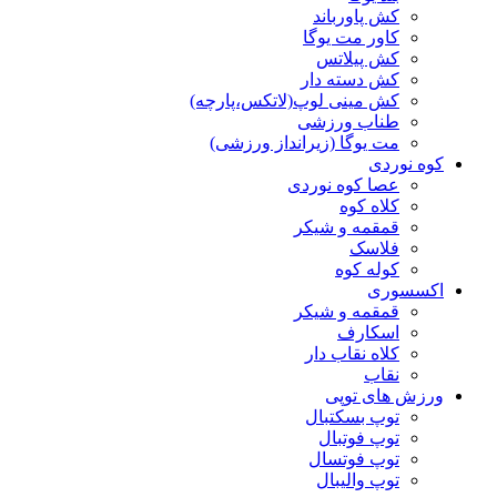
کش پاورباند
کاور مت یوگا
کش پیلاتس
کش دسته دار
کش مینی لوپ(لاتکس،پارچه)
طناب ورزشی
مت یوگا (زیرانداز ورزشی)
کوه نوردی
عصا کوه نوردی
کلاه کوه
قمقمه و شیکر
فلاسک
کوله کوه
اکسسوری
قمقمه و شیکر
اسکارف
کلاه نقاب دار
نقاب
ورزش های توپی
توپ بسکتبال
توپ فوتبال
توپ فوتسال
توپ والیبال