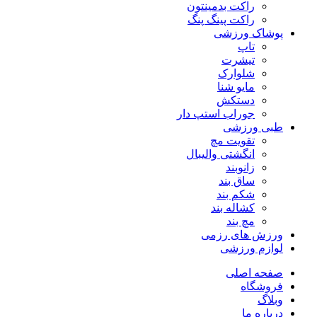
راکت بدمینتون
راکت پینگ پنگ
پوشاک ورزشی
تاپ
تیشرت
شلوارک
مایو شنا
دستکش
جوراب استپ دار
طبی ورزشی
تقویت مچ
انگشتی واليبال
زانوبند
ساق بند
شکم بند
کشاله بند
مچ بند
ورزش های رزمی
لوازم ورزشی
صفحه اصلی
فروشگاه
وبلاگ
درباره ما