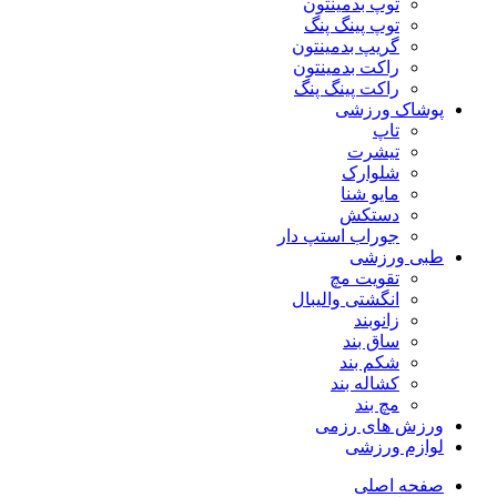
توپ بدمینتون
توپ پینگ پنگ
گریپ بدمینتون
راکت بدمینتون
راکت پینگ پنگ
پوشاک ورزشی
تاپ
تیشرت
شلوارک
مایو شنا
دستکش
جوراب استپ دار
طبی ورزشی
تقویت مچ
انگشتی واليبال
زانوبند
ساق بند
شکم بند
کشاله بند
مچ بند
ورزش های رزمی
لوازم ورزشی
صفحه اصلی