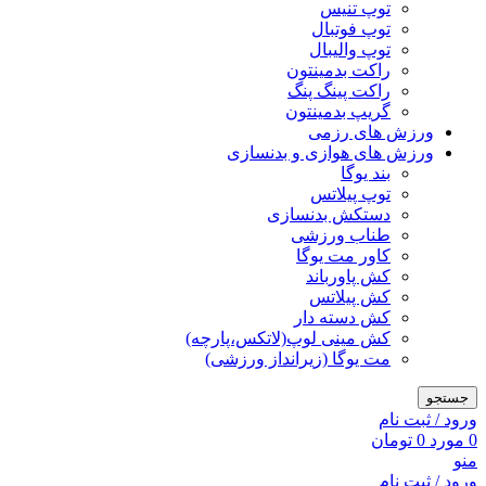
توپ تنیس
توپ فوتبال
توپ والیبال
راکت بدمینتون
راکت پینگ پنگ
گریپ بدمینتون
ورزش های رزمی
ورزش های هوازی و بدنسازی
بند یوگا
توپ پیلاتس
دستکش بدنسازی
طناب ورزشی
کاور مت یوگا
کش پاورباند
کش پیلاتس
کش دسته دار
کش مینی لوپ(لاتکس،پارچه)
مت یوگا (زیرانداز ورزشی)
جستجو
ورود / ثبت نام
0
مورد
0
تومان
منو
ورود / ثبت نام