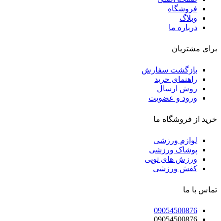
فروشگاه
وبلاگ
درباره ما
برای مشتریان
بازگشت سفارش
راهنمای خرید
روش ارسال
ورود و عضویت
خرید از فروشگاه ما
لوازم ورزشی
پوشاک ورزشی
ورزش های توپی
کفش ورزشی
تماس با ما
09054500876
09054500876