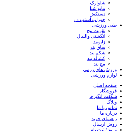
شلوارک
مایو شنا
دستکش
جوراب استپ دار
طبی ورزشی
تقویت مچ
انگشتی واليبال
زانوبند
ساق بند
شکم بند
کشاله بند
مچ بند
ورزش های رزمی
لوازم ورزشی
صفحه اصلی
فروشگاه
شگفت انگیزها
وبلاگ
تماس با ما
درباره ما
راهنمای خرید
روش ارسال
ورود / ثبت نام