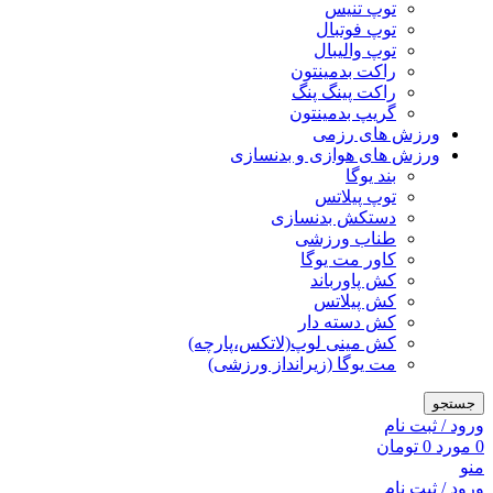
توپ تنیس
توپ فوتبال
توپ والیبال
راکت بدمینتون
راکت پینگ پنگ
گریپ بدمینتون
ورزش های رزمی
ورزش های هوازی و بدنسازی
بند یوگا
توپ پیلاتس
دستکش بدنسازی
طناب ورزشی
کاور مت یوگا
کش پاورباند
کش پیلاتس
کش دسته دار
کش مینی لوپ(لاتکس،پارچه)
مت یوگا (زیرانداز ورزشی)
جستجو
ورود / ثبت نام
0
مورد
0
تومان
منو
ورود / ثبت نام