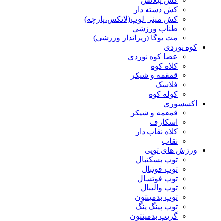
کش پیلاتس
کش دسته دار
کش مینی لوپ(لاتکس،پارچه)
طناب ورزشی
مت یوگا (زیرانداز ورزشی)
کوه نوردی
عصا کوه نوردی
کلاه کوه
قمقمه و شیکر
فلاسک
کوله کوه
اکسسوری
قمقمه و شیکر
اسکارف
کلاه نقاب دار
نقاب
ورزش های توپی
توپ بسکتبال
توپ فوتبال
توپ فوتسال
توپ والیبال
توپ بدمینتون
توپ پینگ پنگ
گریپ بدمینتون