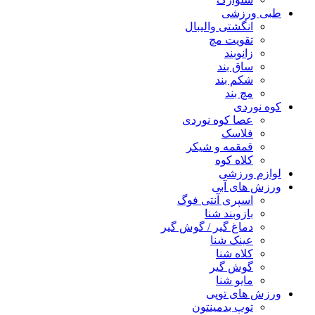
طبی ورزشی
انگشتی واليبال
تقویت مچ
زانوبند
ساق بند
شکم بند
مچ بند
کوه نوردی
عصا کوه نوردی
فلاسک
قمقمه و شیکر
کلاه کوه
لوازم ورزشی
ورزش های آبی
اسپری آنتی فوگ
بازوبند شنا
دماغ گیر / گوش گیر
عینک شنا
کلاه شنا
گوش گیر
مایو شنا
ورزش های توپی
توپ بدمینتون