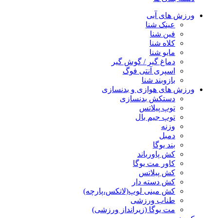
ورزش های آبی
عینک شنا
فین شنا
کلاه شنا
مایو شنا
دماغ گیر / گوش گیر
اسپری آنتی فوگ
بازوبند شنا
ورزش های هوازی و بدنسازی
دستکش بدنسازی
توپ پیلاتس
توپ جیم بال
وزنه
دمبل
بند یوگا
کش پاورباند
کاور مت یوگا
کش پیلاتس
کش دسته دار
کش مینی لوپ(لاتکس،پارچه)
طناب ورزشی
مت یوگا (زیرانداز ورزشی)