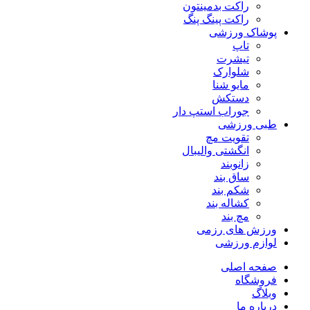
راکت بدمینتون
راکت پینگ پنگ
پوشاک ورزشی
تاپ
تیشرت
شلوارک
مایو شنا
دستکش
جوراب استپ دار
طبی ورزشی
تقویت مچ
انگشتی واليبال
زانوبند
ساق بند
شکم بند
کشاله بند
مچ بند
ورزش های رزمی
لوازم ورزشی
صفحه اصلی
فروشگاه
وبلاگ
درباره ما