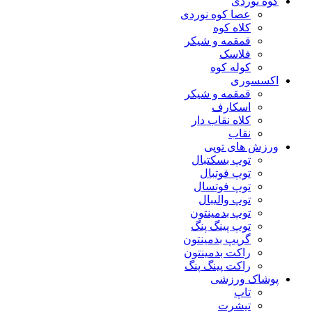
کوه نوردی
عصا کوه نوردی
کلاه کوه
قمقمه و شیکر
فلاسک
کوله کوه
اکسسوری
قمقمه و شیکر
اسکارف
کلاه نقاب دار
نقاب
ورزش های توپی
توپ بسکتبال
توپ فوتبال
توپ فوتسال
توپ والیبال
توپ بدمینتون
توپ پینگ پنگ
گریپ بدمینتون
راکت بدمینتون
راکت پینگ پنگ
پوشاک ورزشی
تاپ
تیشرت