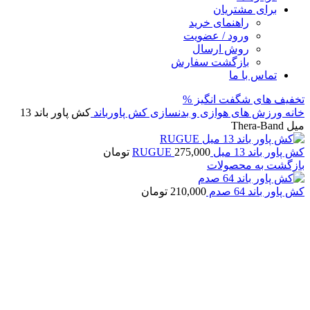
برای مشتریان
راهنمای خرید
ورود / عضویت
روش ارسال
بازگشت سفارش
تماس با ما
تخفیف های شگفت انگیز %
خانه
ورزش های هوازی و بدنسازی
کش پاورباند
کش پاور باند 13
میل Thera-Band
کش پاور باند 13 میل RUGUE
275,000
تومان
بازگشت به محصولات
کش پاور باند 64 صدم
210,000
تومان
-12%
فروخته شده
برای بزرگنمایی کلیک کنید