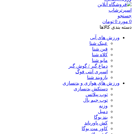
جستجو
0
مورد
0
تومان
دسته بندی کالاها
ورزش های آبی
عینک شنا
فین شنا
کلاه شنا
مایو شنا
دماغ گیر / گوش گیر
اسپری آنتی فوگ
بازوبند شنا
ورزش های هوازی و بدنسازی
دستکش بدنسازی
توپ پیلاتس
توپ جیم بال
وزنه
دمبل
بند یوگا
کش پاورباند
کاور مت یوگا