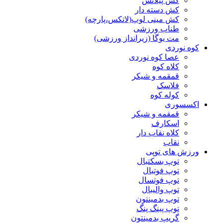
کش پیلاتس
کش دسته دار
کش مینی لوپ(لاتکس،پارچه)
طناب ورزشی
مت یوگا (زیرانداز ورزشی)
کوه نوردی
عصا کوه نوردی
کلاه کوه
قمقمه و شیکر
فلاسک
کوله کوه
اکسسوری
قمقمه و شیکر
اسکارف
کلاه نقاب دار
نقاب
ورزش های توپی
توپ بسکتبال
توپ فوتبال
توپ فوتسال
توپ والیبال
توپ بدمینتون
توپ پینگ پنگ
گریپ بدمینتون