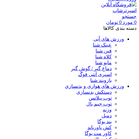
جستجو
0
مورد
0
تومان
دسته بندی کالاها
ورزش های آبی
عینک شنا
فین شنا
کلاه شنا
مایو شنا
دماغ گیر / گوش گیر
اسپری آنتی فوگ
بازوبند شنا
ورزش های هوازی و بدنسازی
دستکش بدنسازی
توپ پیلاتس
توپ جیم بال
وزنه
دمبل
بند یوگا
کش پاورباند
کاور مت یوگا