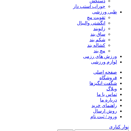
دستکش
جوراب استپ دار
طبی ورزشی
تقویت مچ
انگشتی واليبال
زانوبند
ساق بند
شکم بند
کشاله بند
مچ بند
ورزش های رزمی
لوازم ورزشی
صفحه اصلی
فروشگاه
شگفت انگیزها
وبلاگ
تماس با ما
درباره ما
راهنمای خرید
روش ارسال
ورود / ثبت نام
نوار کناری