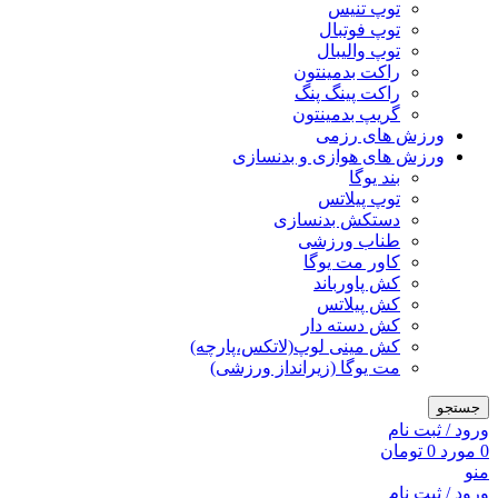
توپ تنیس
توپ فوتبال
توپ والیبال
راکت بدمینتون
راکت پینگ پنگ
گریپ بدمینتون
ورزش های رزمی
ورزش های هوازی و بدنسازی
بند یوگا
توپ پیلاتس
دستکش بدنسازی
طناب ورزشی
کاور مت یوگا
کش پاورباند
کش پیلاتس
کش دسته دار
کش مینی لوپ(لاتکس،پارچه)
مت یوگا (زیرانداز ورزشی)
جستجو
ورود / ثبت نام
0
مورد
0
تومان
منو
ورود / ثبت نام