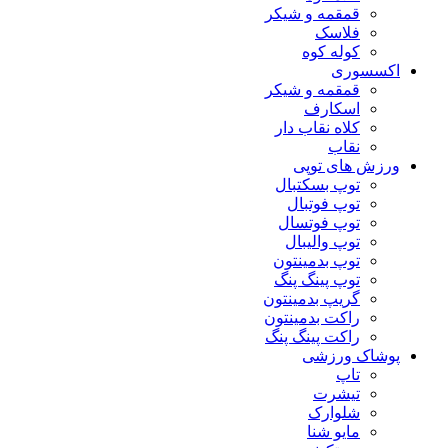
قمقمه و شیکر
فلاسک
کوله کوه
اکسسوری
قمقمه و شیکر
اسکارف
کلاه نقاب دار
نقاب
ورزش های توپی
توپ بسکتبال
توپ فوتبال
توپ فوتسال
توپ والیبال
توپ بدمینتون
توپ پینگ پنگ
گریپ بدمینتون
راکت بدمینتون
راکت پینگ پنگ
پوشاک ورزشی
تاپ
تیشرت
شلوارک
مایو شنا