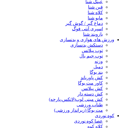
عینک شنا
فین شنا
کلاه شنا
مایو شنا
دماغ گیر / گوش گیر
اسپری آنتی فوگ
بازوبند شنا
ورزش های هوازی و بدنسازی
دستکش بدنسازی
توپ پیلاتس
توپ جیم بال
وزنه
دمبل
بند یوگا
کش پاورباند
کاور مت یوگا
کش پیلاتس
کش دسته دار
کش مینی لوپ(لاتکس،پارچه)
طناب ورزشی
مت یوگا (زیرانداز ورزشی)
کوه نوردی
عصا کوه نوردی
کلاه کوه