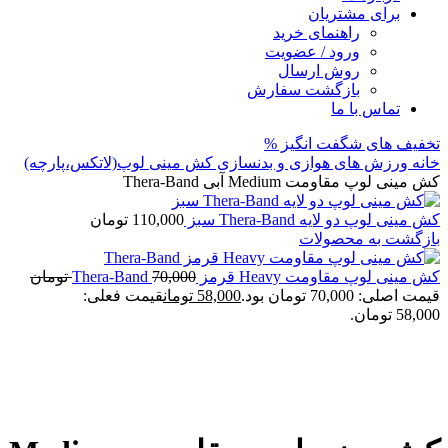
برای مشتریان
راهنمای خرید
ورود / عضویت
روش ارسال
بازگشت سفارش
تماس با ما
تخفیف های شگفت انگیز %
خانه
ورزش های هوازی و بدنسازی
کش مینی لوپ(لاتکس،پارچه)
کش مینی لوپ مقاومت Medium آبی Thera-Band
کش مینی لوپ دو لایه Thera-Band سبز
110,000
تومان
بازگشت به محصولات
کش مینی لوپ مقاومت Heavy قرمز Thera-Band
70,000
تومان
قیمت اصلی: 70,000 تومان بود.
58,000
تومان
قیمت فعلی:
58,000 تومان.
فروخته شده
برای بزرگنمایی کلیک کنید