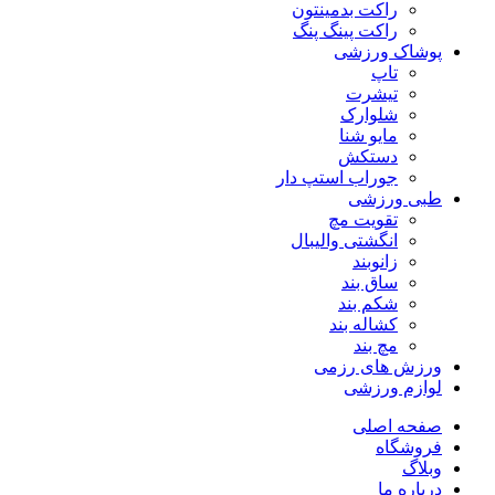
راکت بدمینتون
راکت پینگ پنگ
پوشاک ورزشی
تاپ
تیشرت
شلوارک
مایو شنا
دستکش
جوراب استپ دار
طبی ورزشی
تقویت مچ
انگشتی واليبال
زانوبند
ساق بند
شکم بند
کشاله بند
مچ بند
ورزش های رزمی
لوازم ورزشی
صفحه اصلی
فروشگاه
وبلاگ
درباره ما