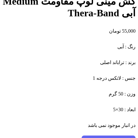
کش مینی لوپ مقاومت Medium
آبی Thera-Band
55,000
تومان
رنگ : آبی
برند : تراباند اصلی
جنس : لاتکس درجه 1
وزن : 50 گرم
ابعاد : 30×5
در انبار موجود نمی باشد