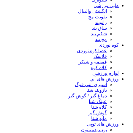
طبی ورزشی
انگشتی واليبال
تقویت مچ
زانوبند
ساق بند
شکم بند
مچ بند
کوه نوردی
عصا کوه نوردی
فلاسک
قمقمه و شیکر
کلاه کوه
لوازم ورزشی
ورزش های آبی
اسپری آنتی فوگ
بازوبند شنا
دماغ گیر / گوش گیر
عینک شنا
کلاه شنا
گوش گیر
مایو شنا
ورزش های توپی
توپ بدمینتون