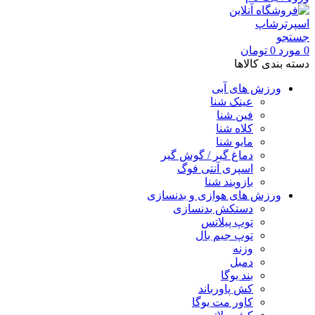
جستجو
0
مورد
0
تومان
دسته بندی کالاها
ورزش های آبی
عینک شنا
فین شنا
کلاه شنا
مایو شنا
دماغ گیر / گوش گیر
اسپری آنتی فوگ
بازوبند شنا
ورزش های هوازی و بدنسازی
دستکش بدنسازی
توپ پیلاتس
توپ جیم بال
وزنه
دمبل
بند یوگا
کش پاورباند
کاور مت یوگا