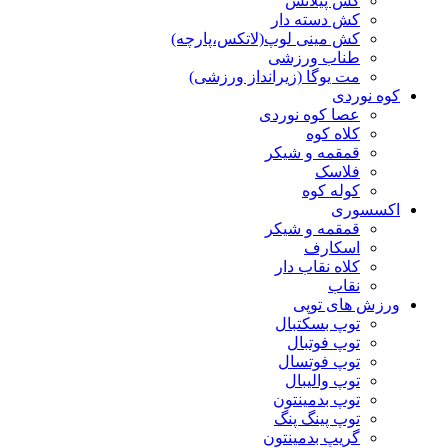
کش پیلاتس
کش دسته دار
کش مینی لوپ(لاتکس،پارچه)
طناب ورزشی
مت یوگا (زیرانداز ورزشی)
کوه نوردی
عصا کوه نوردی
کلاه کوه
قمقمه و شیکر
فلاسک
کوله کوه
اکسسوری
قمقمه و شیکر
اسکارف
کلاه نقاب دار
نقاب
ورزش های توپی
توپ بسکتبال
توپ فوتبال
توپ فوتسال
توپ والیبال
توپ بدمینتون
توپ پینگ پنگ
گریپ بدمینتون