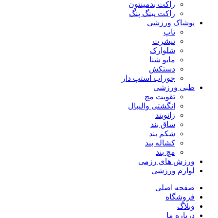
راکت بدمینتون
راکت پینگ پنگ
پوشاک ورزشی
تاپ
تیشرت
شلوارک
مایو شنا
دستکش
جوراب استپ دار
طبی ورزشی
تقویت مچ
انگشتی واليبال
زانوبند
ساق بند
شکم بند
کشاله بند
مچ بند
ورزش های رزمی
لوازم ورزشی
صفحه اصلی
فروشگاه
وبلاگ
درباره ما