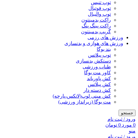
توپ تنیس
توپ فوتبال
توپ والیبال
راکت بدمینتون
راکت پینگ پنگ
گریپ بدمینتون
ورزش های رزمی
ورزش های هوازی و بدنسازی
بند یوگا
توپ پیلاتس
دستکش بدنسازی
طناب ورزشی
کاور مت یوگا
کش پاورباند
کش پیلاتس
کش دسته دار
کش مینی لوپ(لاتکس،پارچه)
مت یوگا (زیرانداز ورزشی)
جستجو
ورود / ثبت نام
0
مورد
0
تومان
منو
ورود / ثبت نام