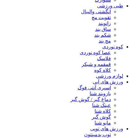
طبی ورزشی
انگشتی واليبال
تقویت مچ
زانوبند
ساق بند
شکم بند
مچ بند
کوه نوردی
عصا کوه نوردی
فلاسک
قمقمه و شیکر
کلاه کوه
لوازم ورزشی
ورزش های آبی
اسپری آنتی فوگ
بازوبند شنا
دماغ گیر / گوش گیر
عینک شنا
کلاه شنا
گوش گیر
مایو شنا
ورزش های توپی
توپ بدمینتون