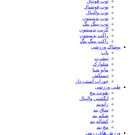
توپ فوتبال
توپ فوتسال
توپ والیبال
توپ بدمینتون
توپ پینگ پنگ
گریپ بدمینتون
راکت بدمینتون
راکت پینگ پنگ
پوشاک ورزشی
تاپ
تیشرت
شلوارک
مایو شنا
دستکش
جوراب استپ دار
طبی ورزشی
تقویت مچ
انگشتی واليبال
زانوبند
ساق بند
شکم بند
کشاله بند
مچ بند
ورزش های رزمی