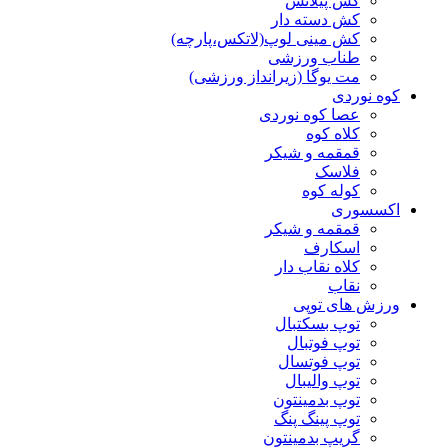
کش پیلاتس
کش دسته دار
کش مینی لوپ(لاتکس،پارچه)
طناب ورزشی
مت یوگا (زیرانداز ورزشی)
کوه نوردی
عصا کوه نوردی
کلاه کوه
قمقمه و شیکر
فلاسک
کوله کوه
اکسسوری
قمقمه و شیکر
اسکارف
کلاه نقاب دار
نقاب
ورزش های توپی
توپ بسکتبال
توپ فوتبال
توپ فوتسال
توپ والیبال
توپ بدمینتون
توپ پینگ پنگ
گریپ بدمینتون