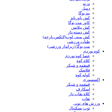
وزنه
دمبل
بند یوگا
کش پاورباند
کاور مت یوگا
کش پیلاتس
کش دسته دار
کش مینی لوپ(لاتکس،پارچه)
طناب ورزشی
مت یوگا (زیرانداز ورزشی)
کوه نوردی
عصا کوه نوردی
کلاه کوه
قمقمه و شیکر
فلاسک
کوله کوه
اکسسوری
قمقمه و شیکر
اسکارف
کلاه نقاب دار
نقاب
ورزش های توپی
توپ بسکتبال