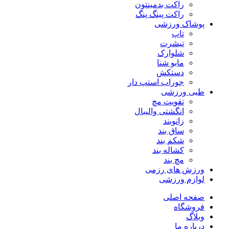
راکت بدمینتون
راکت پینگ پنگ
پوشاک ورزشی
تاپ
تیشرت
شلوارک
مایو شنا
دستکش
جوراب استپ دار
طبی ورزشی
تقویت مچ
انگشتی واليبال
زانوبند
ساق بند
شکم بند
کشاله بند
مچ بند
ورزش های رزمی
لوازم ورزشی
صفحه اصلی
فروشگاه
وبلاگ
درباره ما