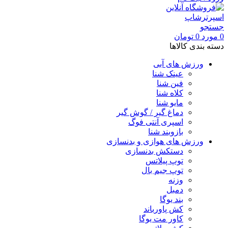
جستجو
0
مورد
0
تومان
دسته بندی کالاها
ورزش های آبی
عینک شنا
فین شنا
کلاه شنا
مایو شنا
دماغ گیر / گوش گیر
اسپری آنتی فوگ
بازوبند شنا
ورزش های هوازی و بدنسازی
دستکش بدنسازی
توپ پیلاتس
توپ جیم بال
وزنه
دمبل
بند یوگا
کش پاورباند
کاور مت یوگا