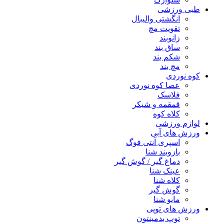
طبی ورزشی
انگشتی واليبال
تقویت مچ
زانوبند
ساق بند
شکم بند
مچ بند
کوه نوردی
عصا کوه نوردی
فلاسک
قمقمه و شیکر
کلاه کوه
لوازم ورزشی
ورزش های آبی
اسپری آنتی فوگ
بازوبند شنا
دماغ گیر / گوش گیر
عینک شنا
کلاه شنا
گوش گیر
مایو شنا
ورزش های توپی
توپ بدمینتون