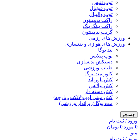
توپ تنیس
توپ فوتبال
توپ والیبال
راکت بدمینتون
راکت پینگ پنگ
گریپ بدمینتون
ورزش های رزمی
ورزش های هوازی و بدنسازی
بند یوگا
توپ پیلاتس
دستکش بدنسازی
طناب ورزشی
کاور مت یوگا
کش پاورباند
کش پیلاتس
کش دسته دار
کش مینی لوپ(لاتکس،پارچه)
مت یوگا (زیرانداز ورزشی)
جستجو
ورود / ثبت نام
0
مورد
0
تومان
منو
ورود / ثبت نام