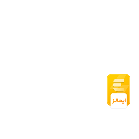
09054500876
Sporter_shop8
info@sporter-shop.com
اعتماد شما افتخار ماست
برای سفارشات عمده با شماره 09054500876 از طریق تماس یا
واتس اپ در ارتباط باشید.
تمامی حقوق برای سایت اسپرترشاپ محفوظ است.