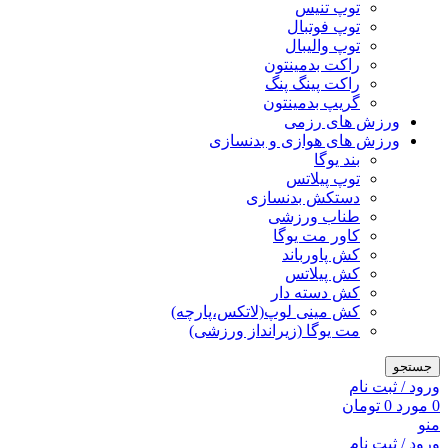
توپ تنیس
توپ فوتبال
توپ والیبال
راکت بدمینتون
راکت پینگ پنگ
گریپ بدمینتون
ورزش های رزمی
ورزش های هوازی و بدنسازی
بند یوگا
توپ پیلاتس
دستکش بدنسازی
طناب ورزشی
کاور مت یوگا
کش پاورباند
کش پیلاتس
کش دسته دار
کش مینی لوپ(لاتکس،پارچه)
مت یوگا (زیرانداز ورزشی)
جستجو
ورود / ثبت نام
0
مورد
0
تومان
منو
ورود / ثبت نام