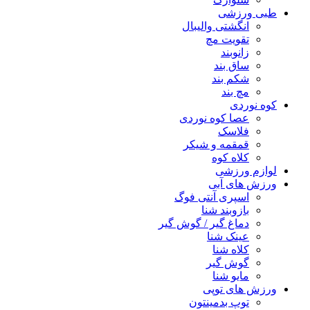
طبی ورزشی
انگشتی واليبال
تقویت مچ
زانوبند
ساق بند
شکم بند
مچ بند
کوه نوردی
عصا کوه نوردی
فلاسک
قمقمه و شیکر
کلاه کوه
لوازم ورزشی
ورزش های آبی
اسپری آنتی فوگ
بازوبند شنا
دماغ گیر / گوش گیر
عینک شنا
کلاه شنا
گوش گیر
مایو شنا
ورزش های توپی
توپ بدمینتون