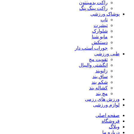
راکت بدمینتون
راکت پینگ پنگ
پوشاک ورزشی
تاپ
تیشرت
شلوارک
مایو شنا
دستکش
جوراب استپ دار
طبی ورزشی
تقویت مچ
انگشتی واليبال
زانوبند
ساق بند
شکم بند
کشاله بند
مچ بند
ورزش های رزمی
لوازم ورزشی
صفحه اصلی
فروشگاه
وبلاگ
درباره ما