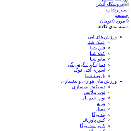
جستجو
0
مورد
0
تومان
دسته بندی کالاها
ورزش های آبی
عینک شنا
فین شنا
کلاه شنا
مایو شنا
دماغ گیر / گوش گیر
اسپری آنتی فوگ
بازوبند شنا
ورزش های هوازی و بدنسازی
دستکش بدنسازی
توپ پیلاتس
توپ جیم بال
وزنه
دمبل
بند یوگا
کش پاورباند
کاور مت یوگا