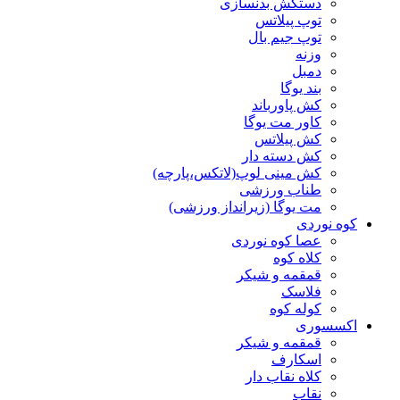
دستکش بدنسازی
توپ پیلاتس
توپ جیم بال
وزنه
دمبل
بند یوگا
کش پاورباند
کاور مت یوگا
کش پیلاتس
کش دسته دار
کش مینی لوپ(لاتکس،پارچه)
طناب ورزشی
مت یوگا (زیرانداز ورزشی)
کوه نوردی
عصا کوه نوردی
کلاه کوه
قمقمه و شیکر
فلاسک
کوله کوه
اکسسوری
قمقمه و شیکر
اسکارف
کلاه نقاب دار
نقاب