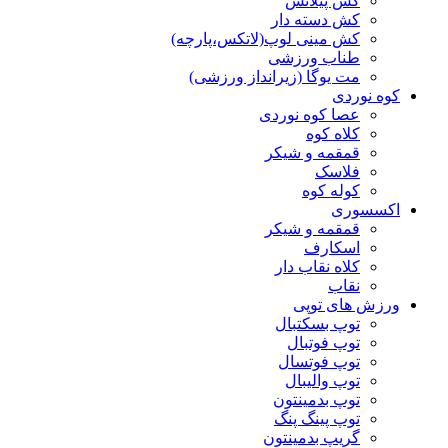
کش پیلاتس
کش دسته دار
کش مینی لوپ(لاتکس،پارچه)
طناب ورزشی
مت یوگا (زیرانداز ورزشی)
کوه نوردی
عصا کوه نوردی
کلاه کوه
قمقمه و شیکر
فلاسک
کوله کوه
اکسسوری
قمقمه و شیکر
اسکارف
کلاه نقاب دار
نقاب
ورزش های توپی
توپ بسکتبال
توپ فوتبال
توپ فوتسال
توپ والیبال
توپ بدمینتون
توپ پینگ پنگ
گریپ بدمینتون