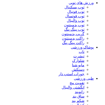
ورزش های توپی
توپ بسکتبال
توپ فوتبال
توپ فوتسال
توپ والیبال
توپ بدمینتون
توپ پینگ پنگ
گریپ بدمینتون
راکت بدمینتون
راکت پینگ پنگ
پوشاک ورزشی
تاپ
تیشرت
شلوارک
مایو شنا
دستکش
جوراب استپ دار
طبی ورزشی
تقویت مچ
انگشتی واليبال
زانوبند
ساق بند
شکم بند