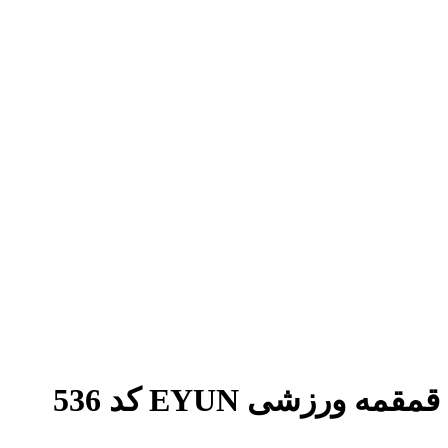
برای بزرگنمایی کلیک کنید
قمقمه ورزشی EYUN کد 536