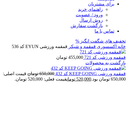
برای مشتریان
راهنمای خرید
ورود / عضویت
روش ارسال
بازگشت سفارش
تماس با ما
تخفیف های شگفت انگیز %
خانه
اکسسوری
قمقمه و شیکر
قمقمه ورزشی EYUN کد 536
قمقمه ورزشی کد 721
455,000
تومان
بازگشت به محصولات
قمقمه ورزشی KEEP GOING کد 432
650,000
تومان
قیمت اصلی:
650,000 تومان بود.
520,000
تومان
قیمت فعلی: 520,000 تومان.
فروخته شده