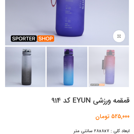
برای بزرگنمایی کلیک کنید
قمقمه ورزشی EYUN کد 914
525,000
تومان
ابعاد کلی : ۲۸x۸x۷ سانتی‌ متر