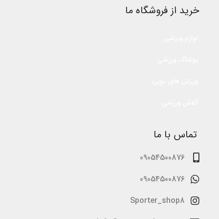
خرید از فروشگاه ما
لوازم ورزشی
پوشاک ورزشی
ورزش های توپی
کفش ورزشی
تماس با ما
09054500876
09054500876
Sporter_shop8