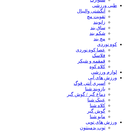
طبی ورزشی
انگشتی واليبال
تقویت مچ
زانوبند
ساق بند
شکم بند
مچ بند
کوه نوردی
عصا کوه نوردی
فلاسک
قمقمه و شیکر
کلاه کوه
لوازم ورزشی
ورزش های آبی
اسپری آنتی فوگ
بازوبند شنا
دماغ گیر / گوش گیر
عینک شنا
کلاه شنا
گوش گیر
مایو شنا
ورزش های توپی
توپ بدمینتون