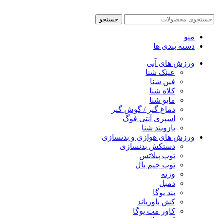
جستجو
منو
دسته بندی ها
ورزش های آبی
عینک شنا
فین شنا
کلاه شنا
مایو شنا
دماغ گیر / گوش گیر
اسپری آنتی فوگ
بازوبند شنا
ورزش های هوازی و بدنسازی
دستکش بدنسازی
توپ پیلاتس
توپ جیم بال
وزنه
دمبل
بند یوگا
کش پاورباند
کاور مت یوگا