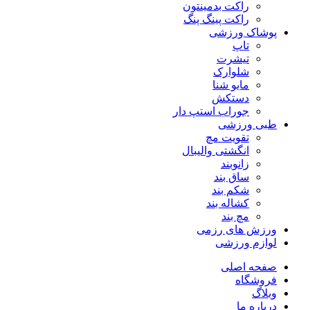
راکت بدمینتون
راکت پینگ پنگ
پوشاک ورزشی
تاپ
تیشرت
شلوارک
مایو شنا
دستکش
جوراب استپ دار
طبی ورزشی
تقویت مچ
انگشتی واليبال
زانوبند
ساق بند
شکم بند
کشاله بند
مچ بند
ورزش های رزمی
لوازم ورزشی
صفحه اصلی
فروشگاه
وبلاگ
درباره ما