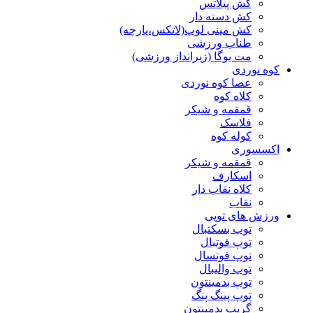
کش پیلاتس
کش دسته دار
کش مینی لوپ(لاتکس،پارچه)
طناب ورزشی
مت یوگا (زیرانداز ورزشی)
کوه نوردی
عصا کوه نوردی
کلاه کوه
قمقمه و شیکر
فلاسک
کوله کوه
اکسسوری
قمقمه و شیکر
اسکارف
کلاه نقاب دار
نقاب
ورزش های توپی
توپ بسکتبال
توپ فوتبال
توپ فوتسال
توپ والیبال
توپ بدمینتون
توپ پینگ پنگ
گریپ بدمینتون