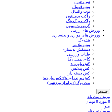
توپ تنیس
توپ فوتبال
توپ والیبال
راکت بدمینتون
راکت پینگ پنگ
گریپ بدمینتون
ورزش های رزمی
ورزش های هوازی و بدنسازی
بند یوگا
توپ پیلاتس
دستکش بدنسازی
طناب ورزشی
کاور مت یوگا
کش پاورباند
کش پیلاتس
کش دسته دار
کش مینی لوپ(لاتکس،پارچه)
مت یوگا (زیرانداز ورزشی)
جستجو
ورود / ثبت نام
0
مورد
0
تومان
منو
ورود / ثبت نام