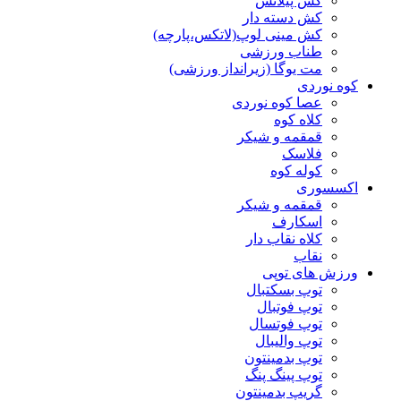
کش پیلاتس
کش دسته دار
کش مینی لوپ(لاتکس،پارچه)
طناب ورزشی
مت یوگا (زیرانداز ورزشی)
کوه نوردی
عصا کوه نوردی
کلاه کوه
قمقمه و شیکر
فلاسک
کوله کوه
اکسسوری
قمقمه و شیکر
اسکارف
کلاه نقاب دار
نقاب
ورزش های توپی
توپ بسکتبال
توپ فوتبال
توپ فوتسال
توپ والیبال
توپ بدمینتون
توپ پینگ پنگ
گریپ بدمینتون