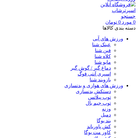
جستجو
0
مورد
0
تومان
دسته بندی کالاها
ورزش های آبی
عینک شنا
فین شنا
کلاه شنا
مایو شنا
دماغ گیر / گوش گیر
اسپری آنتی فوگ
بازوبند شنا
ورزش های هوازی و بدنسازی
دستکش بدنسازی
توپ پیلاتس
توپ جیم بال
وزنه
دمبل
بند یوگا
کش پاورباند
کاور مت یوگا