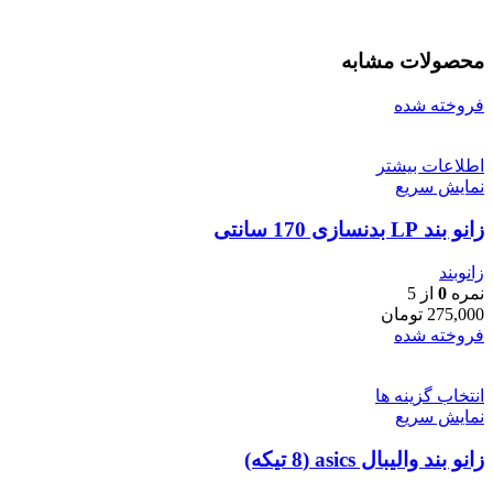
محصولات مشابه
فروخته شده
اطلاعات بیشتر
نمایش سریع
زانو بند LP بدنسازی 170 سانتی
زانوبند
نمره
0
از 5
275,000
تومان
فروخته شده
انتخاب گزینه ها
نمایش سریع
زانو بند والیبال asics (8 تیکه)