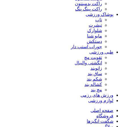
راکت بدمینتون
راکت پینگ پنگ
پوشاک ورزشی
تاپ
تیشرت
شلوارک
مایو شنا
دستکش
جوراب استپ دار
طبی ورزشی
تقویت مچ
انگشتی واليبال
زانوبند
ساق بند
شکم بند
کشاله بند
مچ بند
ورزش های رزمی
لوازم ورزشی
صفحه اصلی
فروشگاه
شگفت انگیزها
وبلاگ