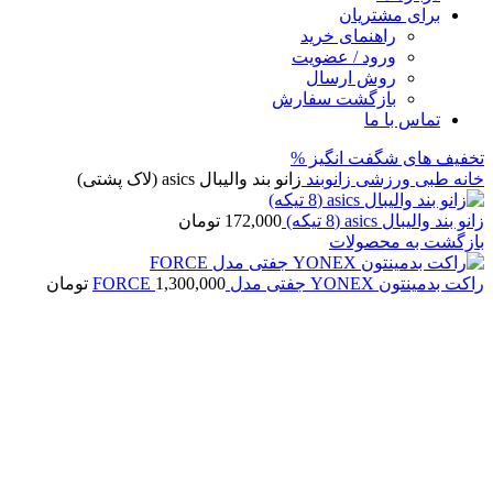
برای مشتریان
راهنمای خرید
ورود / عضویت
روش ارسال
بازگشت سفارش
تماس با ما
تخفیف های شگفت انگیز %
خانه
طبی ورزشی
زانوبند
زانو بند والیبال asics (لاک پشتی)
زانو بند والیبال asics (8 تیکه)
172,000
تومان
بازگشت به محصولات
راکت بدمینتون YONEX جفتی مدل FORCE
1,300,000
تومان
فروخته شده
برای بزرگنمایی کلیک کنید