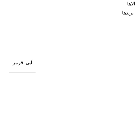
اها
برندها
آبی, قرمز