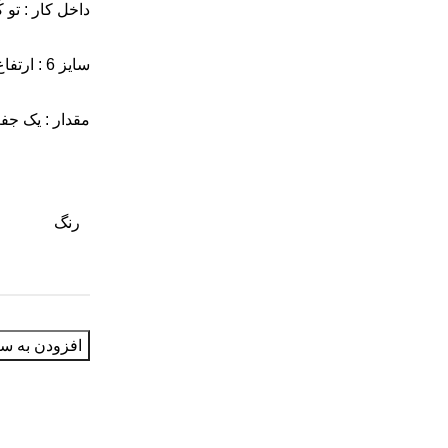
داخل کار : تو 
سایز 6 : ارتفاع کار 21 عرض کار 8/5
مقدار : یک ج
رنگ
افزودن به سب