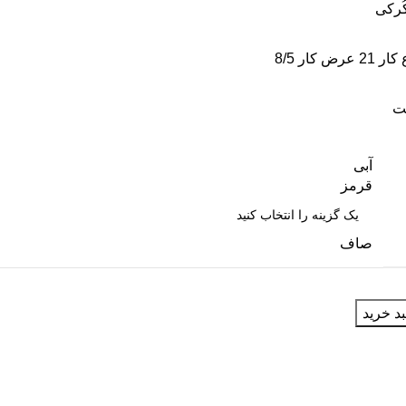
کُرکی
فت
آبی
قرمز
صاف
د خرید