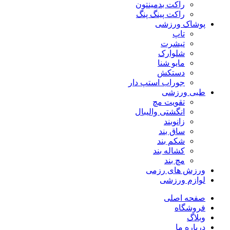
راکت بدمینتون
راکت پینگ پنگ
پوشاک ورزشی
تاپ
تیشرت
شلوارک
مایو شنا
دستکش
جوراب استپ دار
طبی ورزشی
تقویت مچ
انگشتی واليبال
زانوبند
ساق بند
شکم بند
کشاله بند
مچ بند
ورزش های رزمی
لوازم ورزشی
صفحه اصلی
فروشگاه
وبلاگ
درباره ما