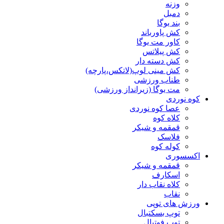
وزنه
دمبل
بند یوگا
کش پاورباند
کاور مت یوگا
کش پیلاتس
کش دسته دار
کش مینی لوپ(لاتکس،پارچه)
طناب ورزشی
مت یوگا (زیرانداز ورزشی)
کوه نوردی
عصا کوه نوردی
کلاه کوه
قمقمه و شیکر
فلاسک
کوله کوه
اکسسوری
قمقمه و شیکر
اسکارف
کلاه نقاب دار
نقاب
ورزش های توپی
توپ بسکتبال
توپ فوتبال