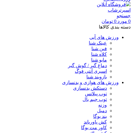
جستجو
0
مورد
0
تومان
دسته بندی کالاها
ورزش های آبی
عینک شنا
فین شنا
کلاه شنا
مایو شنا
دماغ گیر / گوش گیر
اسپری آنتی فوگ
بازوبند شنا
ورزش های هوازی و بدنسازی
دستکش بدنسازی
توپ پیلاتس
توپ جیم بال
وزنه
دمبل
بند یوگا
کش پاورباند
کاور مت یوگا