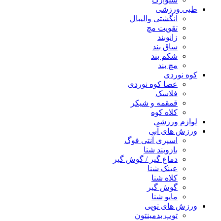
طبی ورزشی
انگشتی واليبال
تقویت مچ
زانوبند
ساق بند
شکم بند
مچ بند
کوه نوردی
عصا کوه نوردی
فلاسک
قمقمه و شیکر
کلاه کوه
لوازم ورزشی
ورزش های آبی
اسپری آنتی فوگ
بازوبند شنا
دماغ گیر / گوش گیر
عینک شنا
کلاه شنا
گوش گیر
مایو شنا
ورزش های توپی
توپ بدمینتون