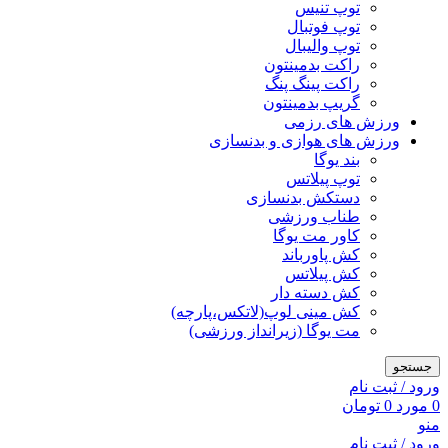
توپ تنیس
توپ فوتبال
توپ والیبال
راکت بدمینتون
راکت پینگ پنگ
گریپ بدمینتون
ورزش های رزمی
ورزش های هوازی و بدنسازی
بند یوگا
توپ پیلاتس
دستکش بدنسازی
طناب ورزشی
کاور مت یوگا
کش پاورباند
کش پیلاتس
کش دسته دار
کش مینی لوپ(لاتکس،پارچه)
مت یوگا (زیرانداز ورزشی)
جستجو
ورود / ثبت نام
0
مورد
0
تومان
منو
ورود / ثبت نام