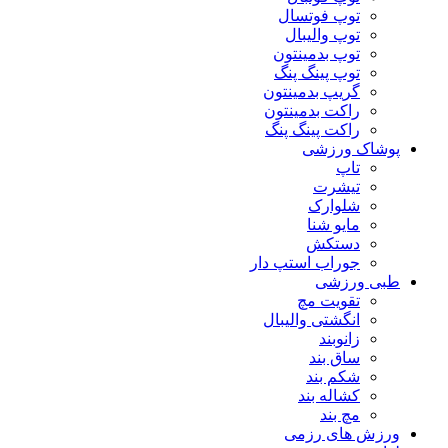
توپ فوتسال
توپ والیبال
توپ بدمینتون
توپ پینگ پنگ
گریپ بدمینتون
راکت بدمینتون
راکت پینگ پنگ
پوشاک ورزشی
تاپ
تیشرت
شلوارک
مایو شنا
دستکش
جوراب استپ دار
طبی ورزشی
تقویت مچ
انگشتی واليبال
زانوبند
ساق بند
شکم بند
کشاله بند
مچ بند
ورزش های رزمی