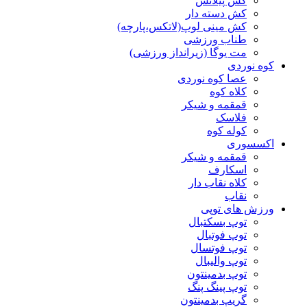
کش پیلاتس
کش دسته دار
کش مینی لوپ(لاتکس،پارچه)
طناب ورزشی
مت یوگا (زیرانداز ورزشی)
کوه نوردی
عصا کوه نوردی
کلاه کوه
قمقمه و شیکر
فلاسک
کوله کوه
اکسسوری
قمقمه و شیکر
اسکارف
کلاه نقاب دار
نقاب
ورزش های توپی
توپ بسکتبال
توپ فوتبال
توپ فوتسال
توپ والیبال
توپ بدمینتون
توپ پینگ پنگ
گریپ بدمینتون