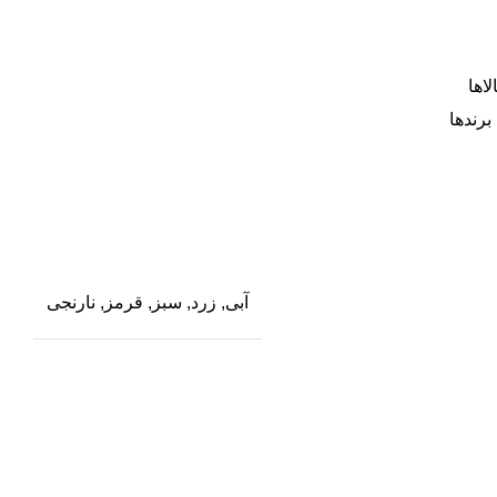
اها
برندها
آبی, زرد, سبز, قرمز, نارنجی