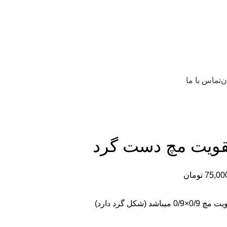
ن
تماس با ما
قویت مچ دست گرد
75,00
تومان
باشد (شکل گرد دارد)