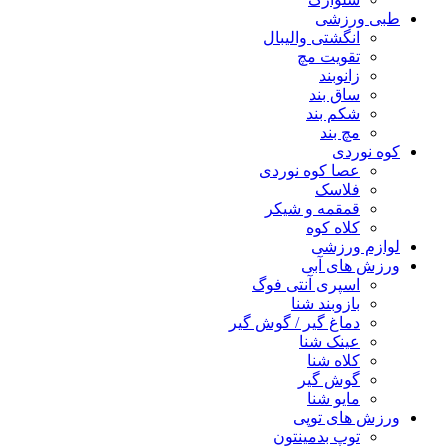
طبی ورزشی
انگشتی واليبال
تقویت مچ
زانوبند
ساق بند
شکم بند
مچ بند
کوه نوردی
عصا کوه نوردی
فلاسک
قمقمه و شیکر
کلاه کوه
لوازم ورزشی
ورزش های آبی
اسپری آنتی فوگ
بازوبند شنا
دماغ گیر / گوش گیر
عینک شنا
کلاه شنا
گوش گیر
مایو شنا
ورزش های توپی
توپ بدمینتون