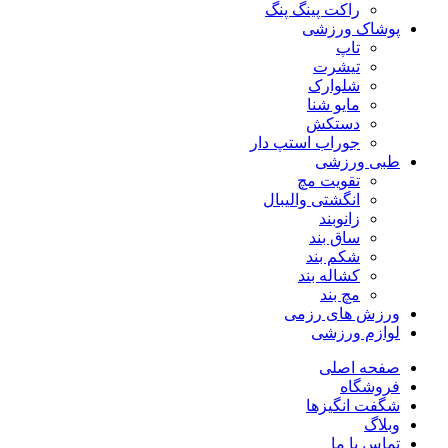
راکت پینگ پنگ
پوشاک ورزشی
تاپ
تیشرت
شلوارک
مایو شنا
دستکش
جوراب استپ دار
طبی ورزشی
تقویت مچ
انگشتی واليبال
زانوبند
ساق بند
شکم بند
کشاله بند
مچ بند
ورزش های رزمی
لوازم ورزشی
صفحه اصلی
فروشگاه
شگفت انگیزها
وبلاگ
تماس با ما