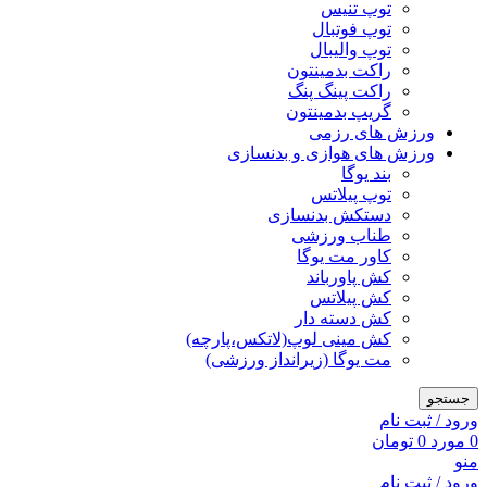
توپ تنیس
توپ فوتبال
توپ والیبال
راکت بدمینتون
راکت پینگ پنگ
گریپ بدمینتون
ورزش های رزمی
ورزش های هوازی و بدنسازی
بند یوگا
توپ پیلاتس
دستکش بدنسازی
طناب ورزشی
کاور مت یوگا
کش پاورباند
کش پیلاتس
کش دسته دار
کش مینی لوپ(لاتکس،پارچه)
مت یوگا (زیرانداز ورزشی)
جستجو
ورود / ثبت نام
0
مورد
0
تومان
منو
ورود / ثبت نام