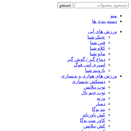
جستجو
منو
دسته بندی ها
ورزش های آبی
عینک شنا
فین شنا
کلاه شنا
مایو شنا
دماغ گیر / گوش گیر
اسپری آنتی فوگ
بازوبند شنا
ورزش های هوازی و بدنسازی
دستکش بدنسازی
توپ پیلاتس
توپ جیم بال
وزنه
دمبل
بند یوگا
کش پاورباند
کاور مت یوگا
کش پیلاتس