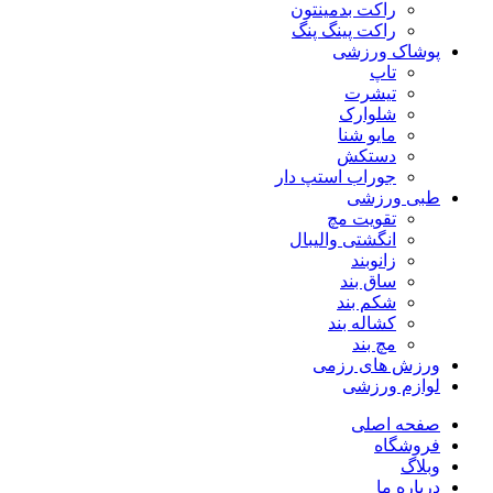
راکت بدمینتون
راکت پینگ پنگ
پوشاک ورزشی
تاپ
تیشرت
شلوارک
مایو شنا
دستکش
جوراب استپ دار
طبی ورزشی
تقویت مچ
انگشتی واليبال
زانوبند
ساق بند
شکم بند
کشاله بند
مچ بند
ورزش های رزمی
لوازم ورزشی
صفحه اصلی
فروشگاه
وبلاگ
درباره ما