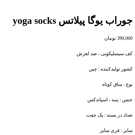
جوراب یوگا پیلاتس yoga socks
390,000
تومان
کف سیسلیکونی ، ضد لغزش
کشور تولید‌کننده : چین
نوع : ساق کوتاه
جنس : پنبه ، اسپاندکس
تعداد در بسته : یک جفت
سایز : فری سایز