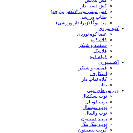
کش پیلاتس
کش دسته دار
کش مینی لوپ(لاتکس،پارچه)
طناب ورزشی
مت یوگا (زیرانداز ورزشی)
کوه نوردی
عصا کوه نوردی
کلاه کوه
قمقمه و شیکر
فلاسک
کوله کوه
اکسسوری
قمقمه و شیکر
اسکارف
کلاه نقاب دار
نقاب
ورزش های توپی
توپ بسکتبال
توپ فوتبال
توپ فوتسال
توپ والیبال
توپ بدمینتون
توپ پینگ پنگ
گریپ بدمینتون