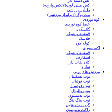
کش دسته دار
کش مینی لوپ(لاتکس،پارچه)
طناب ورزشی
مت یوگا (زیرانداز ورزشی)
کوه نوردی
عصا کوه نوردی
کلاه کوه
قمقمه و شیکر
فلاسک
کوله کوه
اکسسوری
قمقمه و شیکر
اسکارف
کلاه نقاب دار
نقاب
ورزش های توپی
توپ بسکتبال
توپ فوتبال
توپ فوتسال
توپ والیبال
توپ بدمینتون
توپ پینگ پنگ
گریپ بدمینتون
راکت بدمینتون