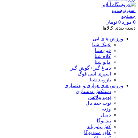
جستجو
0
مورد
0
تومان
دسته بندی کالاها
ورزش های آبی
عینک شنا
فین شنا
کلاه شنا
مایو شنا
دماغ گیر / گوش گیر
اسپری آنتی فوگ
بازوبند شنا
ورزش های هوازی و بدنسازی
دستکش بدنسازی
توپ پیلاتس
توپ جیم بال
وزنه
دمبل
بند یوگا
کش پاورباند
کاور مت یوگا