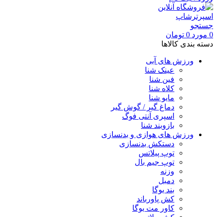
جستجو
0
مورد
0
تومان
دسته بندی کالاها
ورزش های آبی
عینک شنا
فین شنا
کلاه شنا
مایو شنا
دماغ گیر / گوش گیر
اسپری آنتی فوگ
بازوبند شنا
ورزش های هوازی و بدنسازی
دستکش بدنسازی
توپ پیلاتس
توپ جیم بال
وزنه
دمبل
بند یوگا
کش پاورباند
کاور مت یوگا