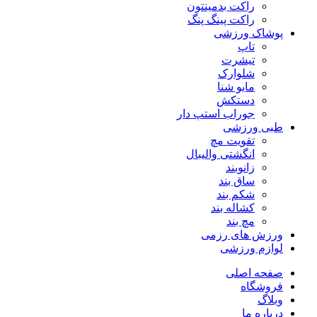
راکت بدمینتون
راکت پینگ پنگ
پوشاک ورزشی
تاپ
تیشرت
شلوارک
مایو شنا
دستکش
جوراب استپ دار
طبی ورزشی
تقویت مچ
انگشتی واليبال
زانوبند
ساق بند
شکم بند
کشاله بند
مچ بند
ورزش های رزمی
لوازم ورزشی
صفحه اصلی
فروشگاه
وبلاگ
درباره ما