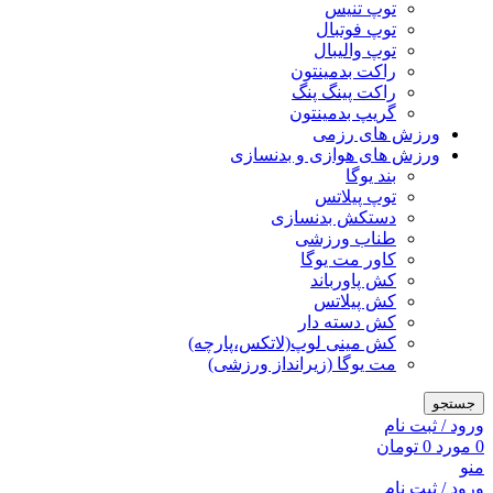
توپ تنیس
توپ فوتبال
توپ والیبال
راکت بدمینتون
راکت پینگ پنگ
گریپ بدمینتون
ورزش های رزمی
ورزش های هوازی و بدنسازی
بند یوگا
توپ پیلاتس
دستکش بدنسازی
طناب ورزشی
کاور مت یوگا
کش پاورباند
کش پیلاتس
کش دسته دار
کش مینی لوپ(لاتکس،پارچه)
مت یوگا (زیرانداز ورزشی)
جستجو
ورود / ثبت نام
0
مورد
0
تومان
منو
ورود / ثبت نام