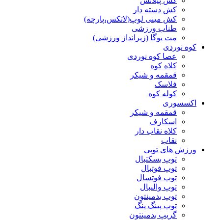
کش پیلاتس
کش دسته دار
کش مینی لوپ(لاتکس،پارچه)
طناب ورزشی
مت یوگا (زیرانداز ورزشی)
کوه نوردی
عصا کوه نوردی
کلاه کوه
قمقمه و شیکر
فلاسک
کوله کوه
اکسسوری
قمقمه و شیکر
اسکارف
کلاه نقاب دار
نقاب
ورزش های توپی
توپ بسکتبال
توپ فوتبال
توپ فوتسال
توپ والیبال
توپ بدمینتون
توپ پینگ پنگ
گریپ بدمینتون