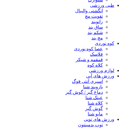
طبی ورزشی
انگشتی واليبال
تقویت مچ
زانوبند
ساق بند
شکم بند
مچ بند
کوه نوردی
عصا کوه نوردی
فلاسک
قمقمه و شیکر
کلاه کوه
لوازم ورزشی
ورزش های آبی
اسپری آنتی فوگ
بازوبند شنا
دماغ گیر / گوش گیر
عینک شنا
کلاه شنا
گوش گیر
مایو شنا
ورزش های توپی
توپ بدمینتون