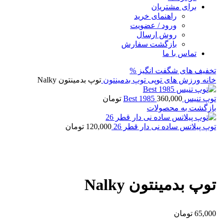
برای مشتریان
راهنمای خرید
ورود / عضویت
روش ارسال
بازگشت سفارش
تماس با ما
تخفیف های شگفت انگیز %
خانه
ورزش های توپی
توپ بدمینتون
توپ بدمینتون Nalky
توپ تنیس Best 1985
360,000
تومان
بازگشت به محصولات
توپ پیلاتس ساده نی دار قطر 26
120,000
تومان
برای بزرگنمایی کلیک کنید
توپ بدمینتون Nalky
65,000
تومان