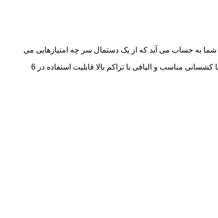
 شما به حساب می آید که از یک دستمال سر چه امتیازهایی می
خواهید , رنگ , طرح , جنس , ضخامت , کشسانی مناسب , هزینه منطقی و دیگر فاکتورها در انتخاب شما دخیل هستند. دستمال سر فوق با کشسانی مناسب و الیافی با تراکم بالا قابلیت استفاده در 6