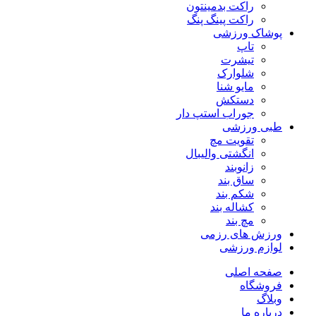
راکت بدمینتون
راکت پینگ پنگ
پوشاک ورزشی
تاپ
تیشرت
شلوارک
مایو شنا
دستکش
جوراب استپ دار
طبی ورزشی
تقویت مچ
انگشتی واليبال
زانوبند
ساق بند
شکم بند
کشاله بند
مچ بند
ورزش های رزمی
لوازم ورزشی
صفحه اصلی
فروشگاه
وبلاگ
درباره ما