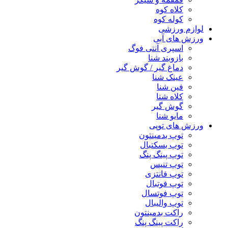
کلاه کوه
کوله کوه
لوازم ورزشی
ورزش های آبی
اسپری آنتی فوگ
بازوبند شنا
دماغ گیر / گوش گیر
عینک شنا
فین شنا
کلاه شنا
گوش گیر
مایو شنا
ورزش های توپی
توپ بدمینتون
توپ بسکتبال
توپ پینگ پنگ
توپ تنیس
توپ فانتزی
توپ فوتبال
توپ فوتسال
توپ والیبال
راکت بدمینتون
راکت پینگ پنگ