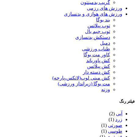
گریپ بدمینتون
ورزش های رزمی
ورزش های هوازی و بدنسازی
بند یوگا
توپ پیلاتس
توپ جیم بال
دستکش بدنسازی
دمبل
طناب ورزشی
کاور مت یوگا
کش پاورباند
کش پیلاتس
کش دسته دار
کش مینی لوپ(لاتکس،پارچه)
مت یوگا (زیرانداز ورزشی)
وزنه
فیلتر رنگ
آبی
(2)
زرد
(1)
صورتی
(1)
طوسی
(1)
فسفری
(1)