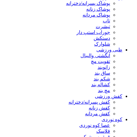
پوشاک پسرانه/دخترانه
پوشاک زنانه
پوشاک مردانه
تاپ
تیشرت
جوراب استپ دار
دستکش
شلوارک
طبی ورزشی
انگشتی واليبال
تقویت مچ
زانوبند
ساق بند
شکم بند
کشاله بند
مچ بند
کفش ورزشی
کفش پسرانه/دخترانه
کفش زنانه
کفش مردانه
کوه نوردی
عصا کوه نوردی
فلاسک
قمقمه و شیکر