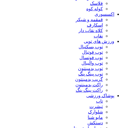
فلاسک
کوله کوه
اکسسوری
قمقمه و شیکر
اسکارف
کلاه نقاب دار
نقاب
ورزش های توپی
توپ بسکتبال
توپ فوتبال
توپ فوتسال
توپ والیبال
توپ بدمینتون
توپ پینگ پنگ
گریپ بدمینتون
راکت بدمینتون
راکت پینگ پنگ
پوشاک ورزشی
تاپ
تیشرت
شلوارک
مایو شنا
دستکش