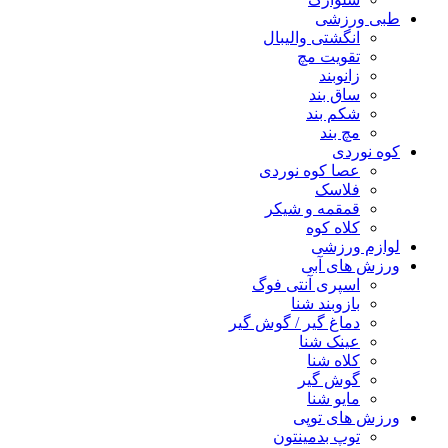
طبی ورزشی
انگشتی واليبال
تقویت مچ
زانوبند
ساق بند
شکم بند
مچ بند
کوه نوردی
عصا کوه نوردی
فلاسک
قمقمه و شیکر
کلاه کوه
لوازم ورزشی
ورزش های آبی
اسپری آنتی فوگ
بازوبند شنا
دماغ گیر / گوش گیر
عینک شنا
کلاه شنا
گوش گیر
مایو شنا
ورزش های توپی
توپ بدمینتون