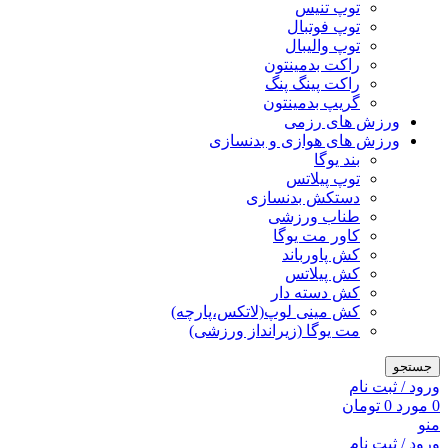
توپ تنیس
توپ فوتبال
توپ والیبال
راکت بدمینتون
راکت پینگ پنگ
گریپ بدمینتون
ورزش های رزمی
ورزش های هوازی و بدنسازی
بند یوگا
توپ پیلاتس
دستکش بدنسازی
طناب ورزشی
کاور مت یوگا
کش پاورباند
کش پیلاتس
کش دسته دار
کش مینی لوپ(لاتکس،پارچه)
مت یوگا (زیرانداز ورزشی)
جستجو
ورود / ثبت نام
0
مورد
0
تومان
منو
ورود / ثبت نام