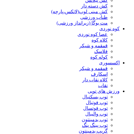
کش پیلاتس
کش دسته دار
کش مینی لوپ(لاتکس،پارچه)
طناب ورزشی
مت یوگا (زیرانداز ورزشی)
کوه نوردی
عصا کوه نوردی
کلاه کوه
قمقمه و شیکر
فلاسک
کوله کوه
اکسسوری
قمقمه و شیکر
اسکارف
کلاه نقاب دار
نقاب
ورزش های توپی
توپ بسکتبال
توپ فوتبال
توپ فوتسال
توپ والیبال
توپ بدمینتون
توپ پینگ پنگ
گریپ بدمینتون