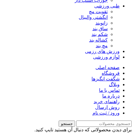
جوراب استپ دار
طبی ورزشی
تقویت مچ
انگشتی واليبال
زانوبند
ساق بند
شکم بند
کشاله بند
مچ بند
ورزش های رزمی
لوازم ورزشی
صفحه اصلی
فروشگاه
شگفت انگیزها
وبلاگ
تماس با ما
درباره ما
راهنمای خرید
روش ارسال
ورود / ثبت نام
جستجو
برای دیدن محصولاتی که دنبال آن هستید تایپ کنید.