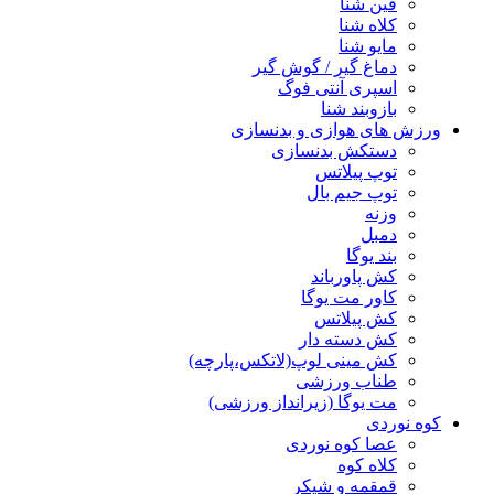
فین شنا
کلاه شنا
مایو شنا
دماغ گیر / گوش گیر
اسپری آنتی فوگ
بازوبند شنا
ورزش های هوازی و بدنسازی
دستکش بدنسازی
توپ پیلاتس
توپ جیم بال
وزنه
دمبل
بند یوگا
کش پاورباند
کاور مت یوگا
کش پیلاتس
کش دسته دار
کش مینی لوپ(لاتکس،پارچه)
طناب ورزشی
مت یوگا (زیرانداز ورزشی)
کوه نوردی
عصا کوه نوردی
کلاه کوه
قمقمه و شیکر