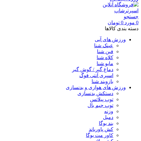
جستجو
0
مورد
0
تومان
دسته بندی کالاها
ورزش های آبی
عینک شنا
فین شنا
کلاه شنا
مایو شنا
دماغ گیر / گوش گیر
اسپری آنتی فوگ
بازوبند شنا
ورزش های هوازی و بدنسازی
دستکش بدنسازی
توپ پیلاتس
توپ جیم بال
وزنه
دمبل
بند یوگا
کش پاورباند
کاور مت یوگا