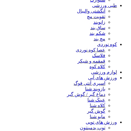
طبی ورزشی
انگشتی واليبال
تقویت مچ
زانوبند
ساق بند
شکم بند
مچ بند
کوه نوردی
عصا کوه نوردی
فلاسک
قمقمه و شیکر
کلاه کوه
لوازم ورزشی
ورزش های آبی
اسپری آنتی فوگ
بازوبند شنا
دماغ گیر / گوش گیر
عینک شنا
کلاه شنا
گوش گیر
مایو شنا
ورزش های توپی
توپ بدمینتون