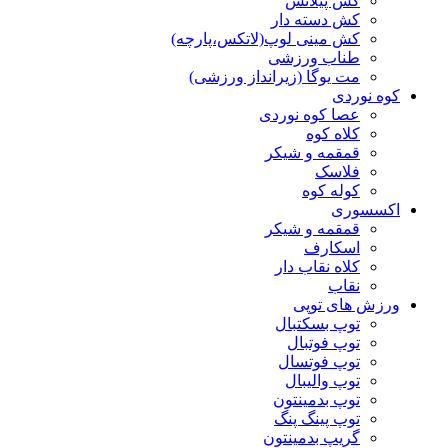
کش پیلاتس
کش دسته دار
کش مینی لوپ(لاتکس،پارچه)
طناب ورزشی
مت یوگا (زیرانداز ورزشی)
کوه نوردی
عصا کوه نوردی
کلاه کوه
قمقمه و شیکر
فلاسک
کوله کوه
اکسسوری
قمقمه و شیکر
اسکارف
کلاه نقاب دار
نقاب
ورزش های توپی
توپ بسکتبال
توپ فوتبال
توپ فوتسال
توپ والیبال
توپ بدمینتون
توپ پینگ پنگ
گریپ بدمینتون