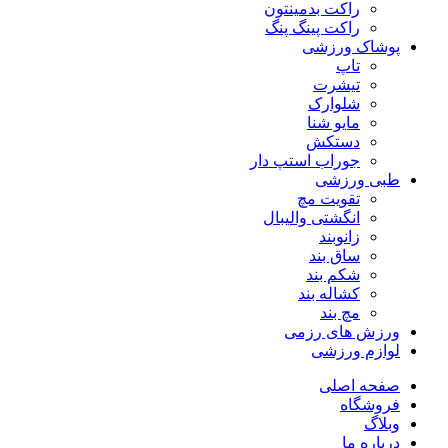
راکت بدمینتون
راکت پینگ پنگ
پوشاک ورزشی
تاپ
تیشرت
شلوارک
مایو شنا
دستکش
جوراب استپ دار
طبی ورزشی
تقویت مچ
انگشتی واليبال
زانوبند
ساق بند
شکم بند
کشاله بند
مچ بند
ورزش های رزمی
لوازم ورزشی
صفحه اصلی
فروشگاه
وبلاگ
درباره ما