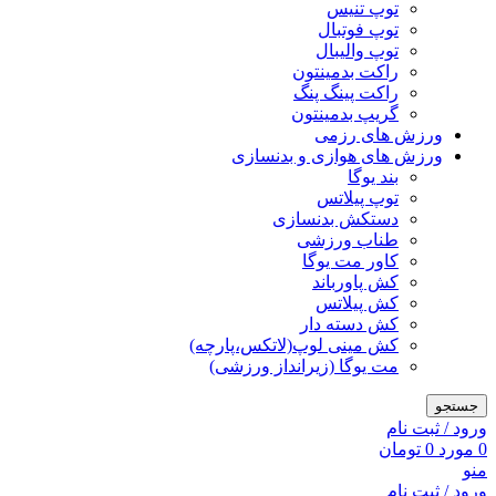
توپ تنیس
توپ فوتبال
توپ والیبال
راکت بدمینتون
راکت پینگ پنگ
گریپ بدمینتون
ورزش های رزمی
ورزش های هوازی و بدنسازی
بند یوگا
توپ پیلاتس
دستکش بدنسازی
طناب ورزشی
کاور مت یوگا
کش پاورباند
کش پیلاتس
کش دسته دار
کش مینی لوپ(لاتکس،پارچه)
مت یوگا (زیرانداز ورزشی)
جستجو
ورود / ثبت نام
0
مورد
0
تومان
منو
ورود / ثبت نام