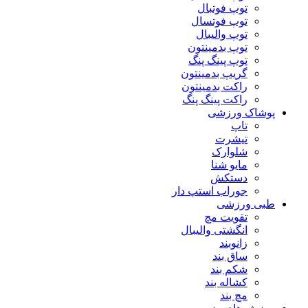
توپ فوتبال
توپ فوتسال
توپ والیبال
توپ بدمینتون
توپ پینگ پنگ
گریپ بدمینتون
راکت بدمینتون
راکت پینگ پنگ
پوشاک ورزشی
تاپ
تیشرت
شلوارک
مایو شنا
دستکش
جوراب استپ دار
طبی ورزشی
تقویت مچ
انگشتی واليبال
زانوبند
ساق بند
شکم بند
کشاله بند
مچ بند