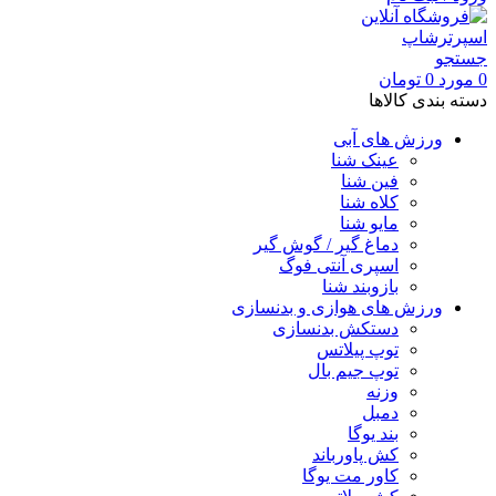
جستجو
0
مورد
0
تومان
دسته بندی کالاها
ورزش های آبی
عینک شنا
فین شنا
کلاه شنا
مایو شنا
دماغ گیر / گوش گیر
اسپری آنتی فوگ
بازوبند شنا
ورزش های هوازی و بدنسازی
دستکش بدنسازی
توپ پیلاتس
توپ جیم بال
وزنه
دمبل
بند یوگا
کش پاورباند
کاور مت یوگا