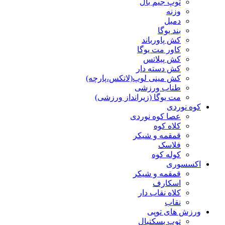
توپ جیم بال
وزنه
دمبل
بند یوگا
کش پاورباند
کاور مت یوگا
کش پیلاتس
کش دسته دار
کش مینی لوپ(لاتکس،پارچه)
طناب ورزشی
مت یوگا (زیرانداز ورزشی)
کوه نوردی
عصا کوه نوردی
کلاه کوه
قمقمه و شیکر
فلاسک
کوله کوه
اکسسوری
قمقمه و شیکر
اسکارف
کلاه نقاب دار
نقاب
ورزش های توپی
توپ بسکتبال