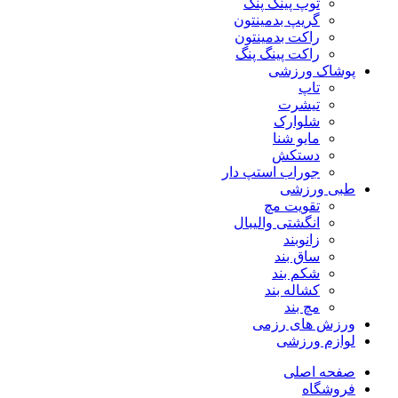
توپ پینگ پنگ
گریپ بدمینتون
راکت بدمینتون
راکت پینگ پنگ
پوشاک ورزشی
تاپ
تیشرت
شلوارک
مایو شنا
دستکش
جوراب استپ دار
طبی ورزشی
تقویت مچ
انگشتی واليبال
زانوبند
ساق بند
شکم بند
کشاله بند
مچ بند
ورزش های رزمی
لوازم ورزشی
صفحه اصلی
فروشگاه