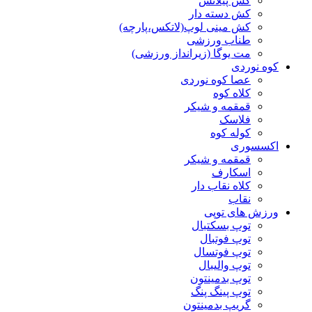
کش پیلاتس
کش دسته دار
کش مینی لوپ(لاتکس،پارچه)
طناب ورزشی
مت یوگا (زیرانداز ورزشی)
کوه نوردی
عصا کوه نوردی
کلاه کوه
قمقمه و شیکر
فلاسک
کوله کوه
اکسسوری
قمقمه و شیکر
اسکارف
کلاه نقاب دار
نقاب
ورزش های توپی
توپ بسکتبال
توپ فوتبال
توپ فوتسال
توپ والیبال
توپ بدمینتون
توپ پینگ پنگ
گریپ بدمینتون