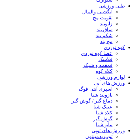
طبی ورزشی
انگشتی واليبال
تقویت مچ
زانوبند
ساق بند
شکم بند
مچ بند
کوه نوردی
عصا کوه نوردی
فلاسک
قمقمه و شیکر
کلاه کوه
لوازم ورزشی
ورزش های آبی
اسپری آنتی فوگ
بازوبند شنا
دماغ گیر / گوش گیر
عینک شنا
کلاه شنا
گوش گیر
مایو شنا
ورزش های توپی
توپ بدمینتون