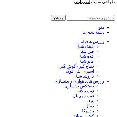
طراحی سایت
ایجی آیتی
جستجو
منو
دسته بندی ها
ورزش های آبی
عینک شنا
فین شنا
کلاه شنا
مایو شنا
دماغ گیر / گوش گیر
اسپری آنتی فوگ
بازوبند شنا
ورزش های هوازی و بدنسازی
دستکش بدنسازی
توپ پیلاتس
توپ جیم بال
وزنه
دمبل
بند یوگا
کش پاورباند