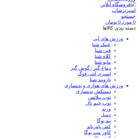
جستجو
0
مورد
0
تومان
دسته بندی کالاها
ورزش های آبی
عینک شنا
فین شنا
کلاه شنا
مایو شنا
دماغ گیر / گوش گیر
اسپری آنتی فوگ
بازوبند شنا
ورزش های هوازی و بدنسازی
دستکش بدنسازی
توپ پیلاتس
توپ جیم بال
وزنه
دمبل
بند یوگا
کش پاورباند
کاور مت یوگا