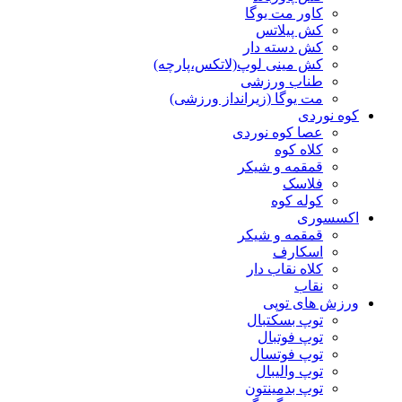
کاور مت یوگا
کش پیلاتس
کش دسته دار
کش مینی لوپ(لاتکس،پارچه)
طناب ورزشی
مت یوگا (زیرانداز ورزشی)
کوه نوردی
عصا کوه نوردی
کلاه کوه
قمقمه و شیکر
فلاسک
کوله کوه
اکسسوری
قمقمه و شیکر
اسکارف
کلاه نقاب دار
نقاب
ورزش های توپی
توپ بسکتبال
توپ فوتبال
توپ فوتسال
توپ والیبال
توپ بدمینتون