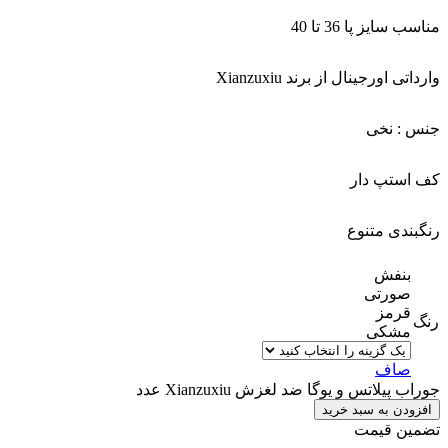
مناسب سایز پا 36 تا 40
وارداتی اورجینال از برند Xianzuxiu
جنس : نخی
کف استپ دار
رنگبندی متنوع
بنفش
صورتی
قرمز
رنگ
مشکی
صاف
جوراب پیلاتس و یوگا ضد لغزش Xianzuxiu عدد
افزودن به سبد خرید
تضمین قیمت