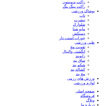
راکت بدمینتون
راکت پینگ پنگ
پوشاک ورزشی
تاپ
تیشرت
شلوارک
مایو شنا
دستکش
جوراب استپ دار
طبی ورزشی
تقویت مچ
انگشتی واليبال
زانوبند
ساق بند
شکم بند
کشاله بند
مچ بند
ورزش های رزمی
لوازم ورزشی
صفحه اصلی
فروشگاه
وبلاگ
درباره ما