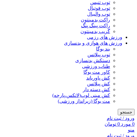
توپ تنیس
توپ فوتبال
توپ والیبال
راکت بدمینتون
راکت پینگ پنگ
گریپ بدمینتون
ورزش های رزمی
ورزش های هوازی و بدنسازی
بند یوگا
توپ پیلاتس
دستکش بدنسازی
طناب ورزشی
کاور مت یوگا
کش پاورباند
کش پیلاتس
کش دسته دار
کش مینی لوپ(لاتکس،پارچه)
مت یوگا (زیرانداز ورزشی)
جستجو
ورود / ثبت نام
0
مورد
0
تومان
منو
ورود / ثبت نام