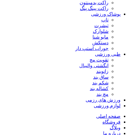
راکت بدمینتون
راکت پینگ پنگ
پوشاک ورزشی
تاپ
تیشرت
شلوارک
مایو شنا
دستکش
جوراب استپ دار
طبی ورزشی
تقویت مچ
انگشتی واليبال
زانوبند
ساق بند
شکم بند
کشاله بند
مچ بند
ورزش های رزمی
لوازم ورزشی
صفحه اصلی
فروشگاه
وبلاگ
درباره ما