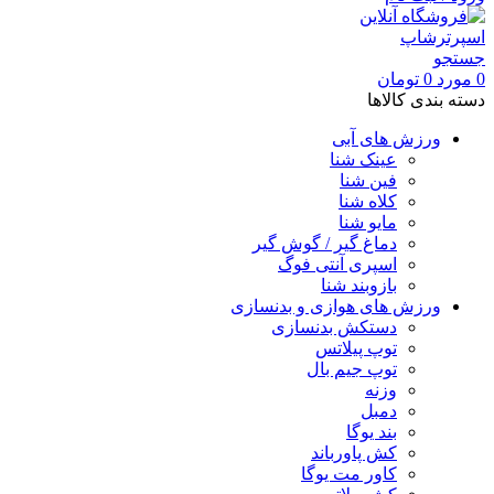
جستجو
0
مورد
0
تومان
دسته بندی کالاها
ورزش های آبی
عینک شنا
فین شنا
کلاه شنا
مایو شنا
دماغ گیر / گوش گیر
اسپری آنتی فوگ
بازوبند شنا
ورزش های هوازی و بدنسازی
دستکش بدنسازی
توپ پیلاتس
توپ جیم بال
وزنه
دمبل
بند یوگا
کش پاورباند
کاور مت یوگا