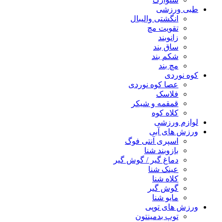
طبی ورزشی
انگشتی واليبال
تقویت مچ
زانوبند
ساق بند
شکم بند
مچ بند
کوه نوردی
عصا کوه نوردی
فلاسک
قمقمه و شیکر
کلاه کوه
لوازم ورزشی
ورزش های آبی
اسپری آنتی فوگ
بازوبند شنا
دماغ گیر / گوش گیر
عینک شنا
کلاه شنا
گوش گیر
مایو شنا
ورزش های توپی
توپ بدمینتون