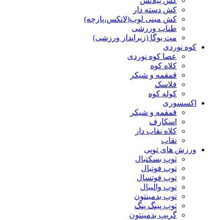
کش پیلاتس
کش دسته دار
کش مینی لوپ(لاتکس،پارچه)
طناب ورزشی
مت یوگا (زیرانداز ورزشی)
کوه نوردی
عصا کوه نوردی
کلاه کوه
قمقمه و شیکر
فلاسک
کوله کوه
اکسسوری
قمقمه و شیکر
اسکارف
کلاه نقاب دار
نقاب
ورزش های توپی
توپ بسکتبال
توپ فوتبال
توپ فوتسال
توپ والیبال
توپ بدمینتون
توپ پینگ پنگ
گریپ بدمینتون