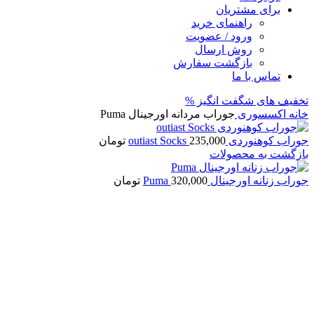
برای مشتریان
راهنمای خرید
ورود / عضویت
روش ارسال
بازگشت سفارش
تماس با ما
تخفیف های شگفت انگیز %
خانه
اکسسوری
جوراب مردانه اورجینال Puma
جوراب کوهنوردی outiast Socks
235,000
تومان
بازگشت به محصولات
جوراب زنانه اورجینال Puma
320,000
تومان