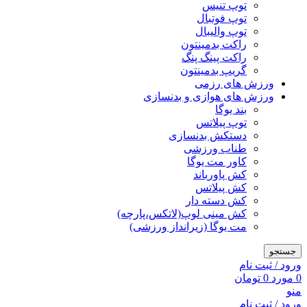
توپ تنیس
توپ فوتبال
توپ والیبال
راکت بدمینتون
راکت پینگ پنگ
گریپ بدمینتون
ورزش های رزمی
ورزش های هوازی و بدنسازی
بند یوگا
توپ پیلاتس
دستکش بدنسازی
طناب ورزشی
کاور مت یوگا
کش پاورباند
کش پیلاتس
کش دسته دار
کش مینی لوپ(لاتکس،پارچه)
مت یوگا (زیرانداز ورزشی)
جستجو
ورود / ثبت نام
0
مورد
0
تومان
منو
ورود / ثبت نام