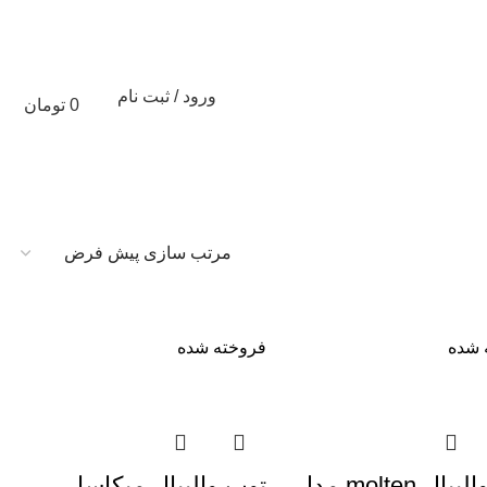
ورود / ثبت نام
0
تومان
تخفیف های شگفت انگیز %
 شده
فروخته شده
توپ والیبال molten مدل
توپ والیبال میکاسا