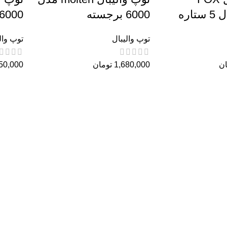
اره
6000 برجسته
6000 زنبوری
توپ والیبال
توپ وال
ان
1,680,000
تومان
50,000