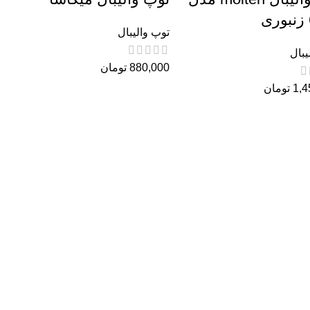
توپ والیبال
یبال
880,000
تومان
1,4
تومان