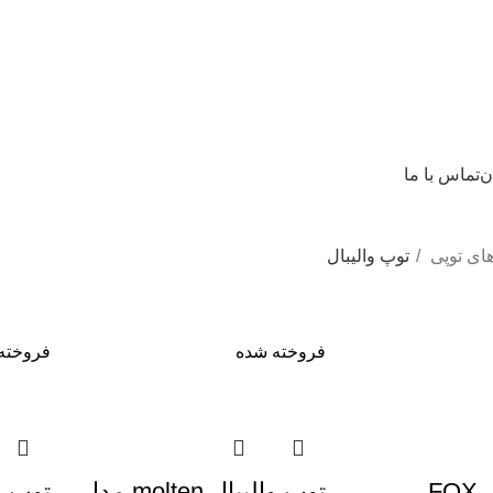
ن
تماس با ما
ای توپی
توپ والیبال
فروخته شده
فروخته
توپ والیبال FOX
توپ والیبال molten مدل