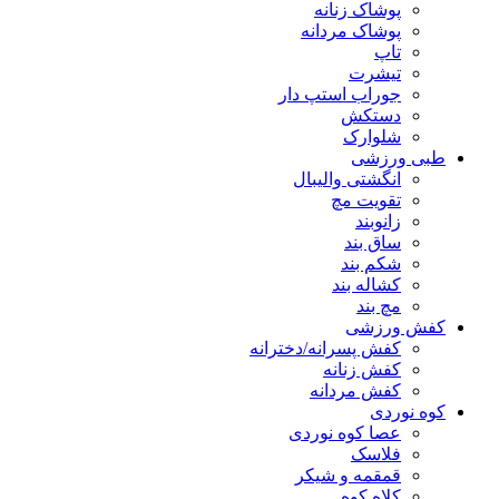
پوشاک زنانه
پوشاک مردانه
تاپ
تیشرت
جوراب استپ دار
دستکش
شلوارک
طبی ورزشی
انگشتی واليبال
تقویت مچ
زانوبند
ساق بند
شکم بند
کشاله بند
مچ بند
کفش ورزشی
کفش پسرانه/دخترانه
کفش زنانه
کفش مردانه
کوه نوردی
عصا کوه نوردی
فلاسک
قمقمه و شیکر
کلاه کوه