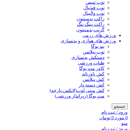
توپ تنیس
توپ فوتبال
توپ والیبال
راکت بدمینتون
راکت پینگ پنگ
گریپ بدمینتون
ورزش های رزمی
ورزش های هوازی و بدنسازی
بند یوگا
توپ پیلاتس
دستکش بدنسازی
طناب ورزشی
کاور مت یوگا
کش پاورباند
کش پیلاتس
کش دسته دار
کش مینی لوپ(لاتکس،پارچه)
مت یوگا (زیرانداز ورزشی)
جستجو
ورود / ثبت نام
0
مورد
0
تومان
منو
ورود / ثبت نام