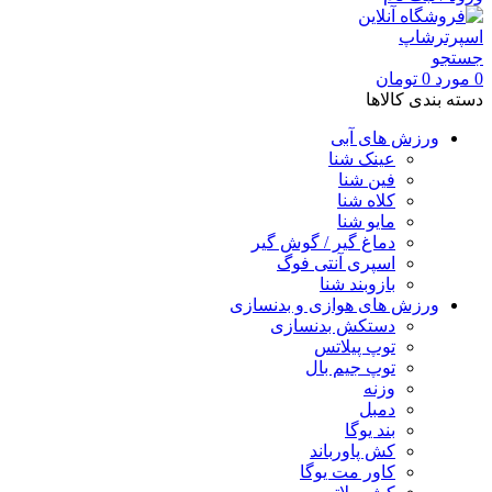
جستجو
0
مورد
0
تومان
دسته بندی کالاها
ورزش های آبی
عینک شنا
فین شنا
کلاه شنا
مایو شنا
دماغ گیر / گوش گیر
اسپری آنتی فوگ
بازوبند شنا
ورزش های هوازی و بدنسازی
دستکش بدنسازی
توپ پیلاتس
توپ جیم بال
وزنه
دمبل
بند یوگا
کش پاورباند
کاور مت یوگا