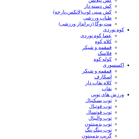
کش پیلاتس
کش دسته دار
کش مینی لوپ(لاتکس،پارچه)
طناب ورزشی
مت یوگا (زیرانداز ورزشی)
کوه نوردی
عصا کوه نوردی
کلاه کوه
قمقمه و شیکر
فلاسک
کوله کوه
اکسسوری
قمقمه و شیکر
اسکارف
کلاه نقاب دار
نقاب
ورزش های توپی
توپ بسکتبال
توپ فوتبال
توپ فوتسال
توپ والیبال
توپ بدمینتون
توپ پینگ پنگ
گریپ بدمینتون