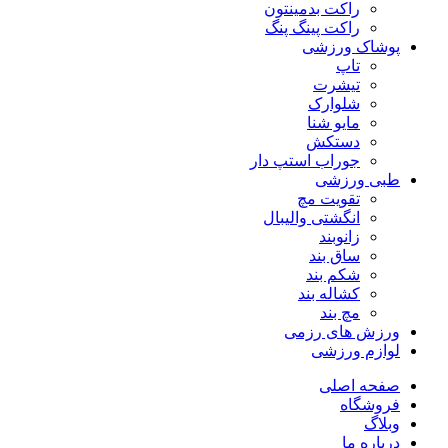
راکت بدمینتون
راکت پینگ پنگ
پوشاک ورزشی
تاپ
تیشرت
شلوارک
مایو شنا
دستکش
جوراب استپ دار
طبی ورزشی
تقویت مچ
انگشتی واليبال
زانوبند
ساق بند
شکم بند
کشاله بند
مچ بند
ورزش های رزمی
لوازم ورزشی
صفحه اصلی
فروشگاه
وبلاگ
درباره ما