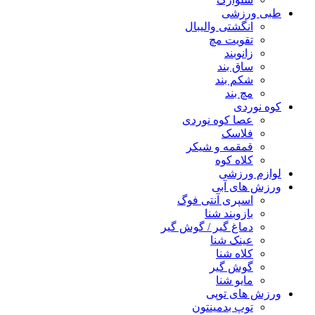
طبی ورزشی
انگشتی واليبال
تقویت مچ
زانوبند
ساق بند
شکم بند
مچ بند
کوه نوردی
عصا کوه نوردی
فلاسک
قمقمه و شیکر
کلاه کوه
لوازم ورزشی
ورزش های آبی
اسپری آنتی فوگ
بازوبند شنا
دماغ گیر / گوش گیر
عینک شنا
کلاه شنا
گوش گیر
مایو شنا
ورزش های توپی
توپ بدمینتون