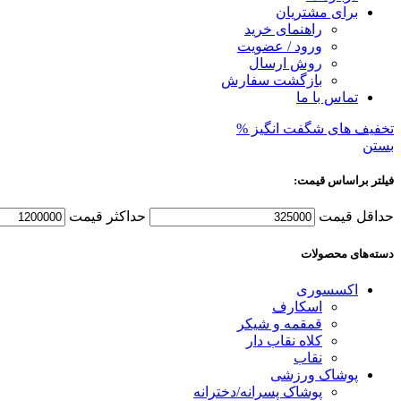
برای مشتریان
راهنمای خرید
ورود / عضویت
روش ارسال
بازگشت سفارش
تماس با ما
تخفیف های شگفت انگیز %
بستن
فیلتر براساس قیمت:
حداقل قیمت
حداكثر قيمت
دسته‌های محصولات
اکسسوری
اسکارف
قمقمه و شیکر
کلاه نقاب دار
نقاب
پوشاک ورزشی
پوشاک پسرانه/دخترانه