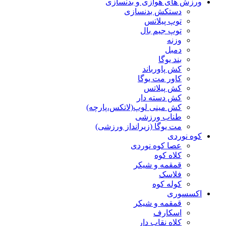
ورزش های هوازی و بدنسازی
دستکش بدنسازی
توپ پیلاتس
توپ جیم بال
وزنه
دمبل
بند یوگا
کش پاورباند
کاور مت یوگا
کش پیلاتس
کش دسته دار
کش مینی لوپ(لاتکس،پارچه)
طناب ورزشی
مت یوگا (زیرانداز ورزشی)
کوه نوردی
عصا کوه نوردی
کلاه کوه
قمقمه و شیکر
فلاسک
کوله کوه
اکسسوری
قمقمه و شیکر
اسکارف
کلاه نقاب دار