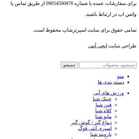
برای سفارشات عمده با شماره 09054500876 از طریق تماس یا
واتس اپ در ارتباط باشید.
تمامی حقوق برای سایت اسپرترشاپ محفوظ است.
طراحی سایت
ایجی آیتی
جستجو
منو
دسته بندی ها
ورزش های آبی
عینک شنا
فین شنا
کلاه شنا
مایو شنا
دماغ گیر / گوش گیر
اسپری آنتی فوگ
بازوبند شنا