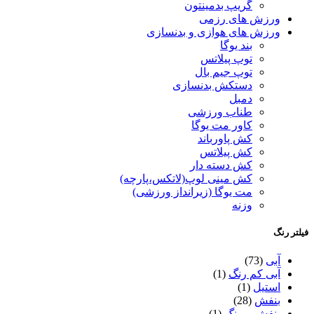
گریپ بدمینتون
ورزش های رزمی
ورزش های هوازی و بدنسازی
بند یوگا
توپ پیلاتس
توپ جیم بال
دستکش بدنسازی
دمبل
طناب ورزشی
کاور مت یوگا
کش پاورباند
کش پیلاتس
کش دسته دار
کش مینی لوپ(لاتکس،پارچه)
مت یوگا (زیرانداز ورزشی)
وزنه
فیلتر رنگ
آبی
(73)
آبی کم رنگ
(1)
استیل
(1)
بنفش
(28)
بنفش پررنگ
(1)