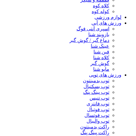
کلاه کوه
کوله کوه
لوازم ورزشی
ورزش های آبی
اسپری آنتی فوگ
بازوبند شنا
دماغ گیر / گوش گیر
عینک شنا
فین شنا
کلاه شنا
گوش گیر
مایو شنا
ورزش های توپی
توپ بدمینتون
توپ بسکتبال
توپ پینگ پنگ
توپ تنیس
توپ فانتزی
توپ فوتبال
توپ فوتسال
توپ والیبال
راکت بدمینتون
راکت پینگ پنگ