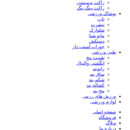
راکت بدمینتون
راکت پینگ پنگ
پوشاک ورزشی
تاپ
تیشرت
شلوارک
مایو شنا
دستکش
جوراب استپ دار
طبی ورزشی
تقویت مچ
انگشتی واليبال
زانوبند
ساق بند
شکم بند
کشاله بند
مچ بند
ورزش های رزمی
لوازم ورزشی
صفحه اصلی
فروشگاه
وبلاگ
درباره ما