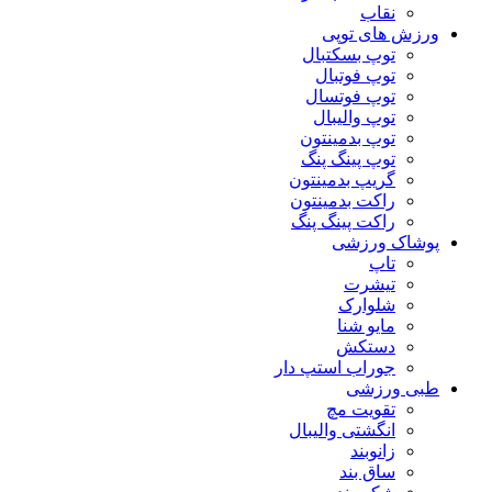
نقاب
ورزش های توپی
توپ بسکتبال
توپ فوتبال
توپ فوتسال
توپ والیبال
توپ بدمینتون
توپ پینگ پنگ
گریپ بدمینتون
راکت بدمینتون
راکت پینگ پنگ
پوشاک ورزشی
تاپ
تیشرت
شلوارک
مایو شنا
دستکش
جوراب استپ دار
طبی ورزشی
تقویت مچ
انگشتی واليبال
زانوبند
ساق بند