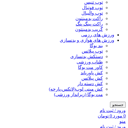
توپ تنیس
توپ فوتبال
توپ والیبال
راکت بدمینتون
راکت پینگ پنگ
گریپ بدمینتون
ورزش های رزمی
ورزش های هوازی و بدنسازی
بند یوگا
توپ پیلاتس
دستکش بدنسازی
طناب ورزشی
کاور مت یوگا
کش پاورباند
کش پیلاتس
کش دسته دار
کش مینی لوپ(لاتکس،پارچه)
مت یوگا (زیرانداز ورزشی)
جستجو
ورود / ثبت نام
0
مورد
0
تومان
منو
ورود / ثبت نام