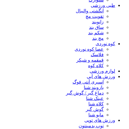
طبی ورزشی
انگشتی واليبال
تقویت مچ
زانوبند
ساق بند
شکم بند
مچ بند
کوه نوردی
عصا کوه نوردی
فلاسک
قمقمه و شیکر
کلاه کوه
لوازم ورزشی
ورزش های آبی
اسپری آنتی فوگ
بازوبند شنا
دماغ گیر / گوش گیر
عینک شنا
کلاه شنا
گوش گیر
مایو شنا
ورزش های توپی
توپ بدمینتون