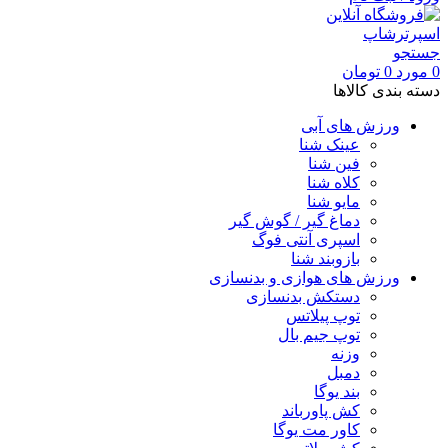
جستجو
0
مورد
0
تومان
دسته بندی کالاها
ورزش های آبی
عینک شنا
فین شنا
کلاه شنا
مایو شنا
دماغ گیر / گوش گیر
اسپری آنتی فوگ
بازوبند شنا
ورزش های هوازی و بدنسازی
دستکش بدنسازی
توپ پیلاتس
توپ جیم بال
وزنه
دمبل
بند یوگا
کش پاورباند
کاور مت یوگا