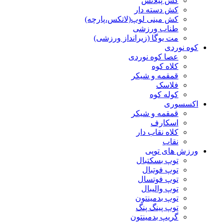
کش پیلاتس
کش دسته دار
کش مینی لوپ(لاتکس،پارچه)
طناب ورزشی
مت یوگا (زیرانداز ورزشی)
کوه نوردی
عصا کوه نوردی
کلاه کوه
قمقمه و شیکر
فلاسک
کوله کوه
اکسسوری
قمقمه و شیکر
اسکارف
کلاه نقاب دار
نقاب
ورزش های توپی
توپ بسکتبال
توپ فوتبال
توپ فوتسال
توپ والیبال
توپ بدمینتون
توپ پینگ پنگ
گریپ بدمینتون