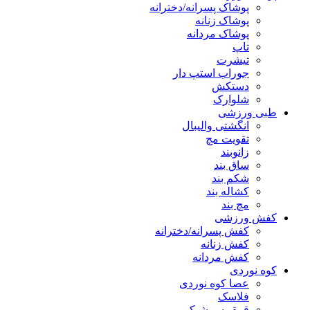
پوشاک پسرانه/دخترانه
پوشاک زنانه
پوشاک مردانه
تاپ
تیشرت
جوراب استپ دار
دستکش
شلوارک
طبی ورزشی
انگشتی واليبال
تقویت مچ
زانوبند
ساق بند
شکم بند
کشاله بند
مچ بند
کفش ورزشی
کفش پسرانه/دخترانه
کفش زنانه
کفش مردانه
کوه نوردی
عصا کوه نوردی
فلاسک
قمقمه و شیکر